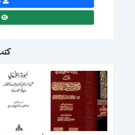
ص
ص
كتب