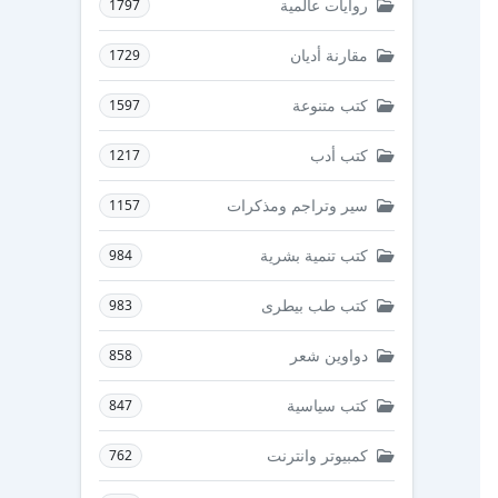
روايات عالمية
1797
مقارنة أديان
1729
كتب متنوعة
1597
كتب أدب
1217
سير وتراجم ومذكرات
1157
كتب تنمية بشرية
984
كتب طب بيطرى
983
دواوين شعر
858
كتب سياسية
847
كمبيوتر وانترنت
762