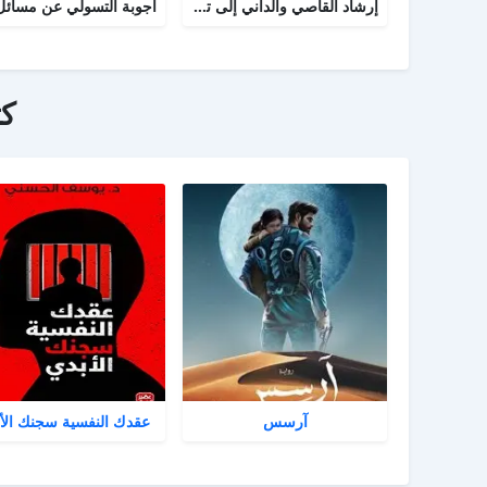
إرشاد القاصي والداني إلى تراجم شيوخ الطبراني
ك
آرسس
عقدك النفسية سجنك الأ