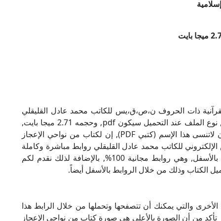
سلامية
لقرآنية ذات الحروف ن،ص،ق،يس للكاتب محمد عادل القليقلي
بصيغة PDF, وهو من ضمن تصنيف كتب إسلامية, نوع الملف عند التحميل سيكون pdf, وحجمه 2.71 ميجا بايت,
الملف متواجد على موقعنا (كتبي PDF), حاول أن لاتنسى هذا الإسم (كتبي PDF), إن لكتاب من نواحي الإعجاز
لإلكتروني للكاتب محمد عادل القليقلي روابط مباشرة وكاملة
مجانا, وبإمكانك تحميل الكتاب من خلال الروابط بالأسفل, وهي روابط مجانية 100%, بالإضافة لذلك نقدم لكم
يل الكتاب وذلك من خلال الروابط بالأسفل أيضاً.
الأخرى والتي يمكنك أن تتصفحها وتحملها من خلال الرابط هذا
ر تأكد من أن الصورة بالأعلى هي صورة كتاب من نواحي الإعجاز