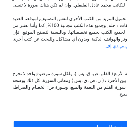
لكاتب محمد عادل القليقلي, وإن لم تكن هناك صورة لا تنسى
تحميل المزيد من الكتب الأخرى لنفس التصنيف, لموقعنا العديد
من الكتب الإلكترونية, وتوجد به الكثير من التصنيفات داخله, وجميع هذه الكتب مجانية 100%, كما وأننا نعتبر من
لجميع الكتب بجميع تخصصاتها, وبالنسبة لتصفح الموقع, فإن
 على الكمبيوتر والهواتف الذكية, وبدون أي مشاكل, وللبحث عن كتب أخرى
 بي دي إف
.
ة الأربع ( القلم، ص، ق، يس ). ولكل سورة موضوع واحد لا تخرج
 بين الأحرف ( ن، ص، ق، يس ) ومعاني السورة، كل ذلك يوضحه
ي سورة القلم من النعمة والمنع، وسورة ص: الخصام والصراط،
بيح.