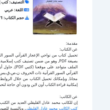
التصنيف: كتب إ
اللغة: عربي
حجم الكتاب: 2.71 ميجا بايت
مقدمة:
عن الكتاب:
تحميل كتاب من نواحي الإعجاز القرآني السور ا
القرآني السور القرآنية ذات الحروف ن،ص،ق،يس ا
إمكانية قراءة الكتاب أون لاين ودون أي حاجة لتحم
عن الكاتب:
إن للكاتب محمد عادل القليقلي العديد من الكتب 
كتب الكاتب محمد عادل القليقلي
, وبالنسبة للصو