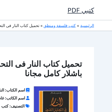
خطي
كتبي PDF
لى
لمحتوى
الرئيسية
كتب فلسفة ومنطق
تحميل كتاب النار فى التحليل النفسي PDF تأليف غ
باشلار كامل مجانا
اسم الكتاب: الن
اسم الكاتب: غاس
التصنيف: كتب 