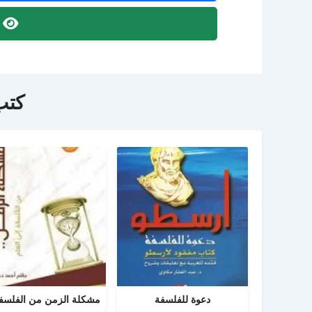
ص
كتب
دعوة للفلسفة