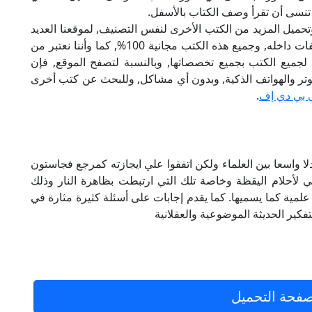
 تنسى أن تقرأ وصف الكتاب بالأسفل.
تحميل المزيد من الكتب الأخرى لنفس التصنيف, لموقعنا العديد
من الكتب الإلكترونية, وتوجد به الكثير من التصنيفات داخله, وجميع هذه الكتب مجانية 100%, كما وأننا نعتبر من
لجميع الكتب بجميع تخصصاتها, وبالنسبة لتصفح الموقع, فإن
 على الكمبيوتر والهواتف الذكية, وبدون أي مشاكل, وللبحث عن كتب أخرى
 بي دي إف
.
لا واسعا بين العلماء ولكن اتفقوا علي ايجازته كمرجع فجاستون
سي لأحلام اليقظة وخاصة تلك التي ارتبطت بظاهرة النار وذلك
ل علمية كما يسميها. كما يقدم إجابات على أسئلة كثيرة مثارة في
تفكير الحديثة الموضوعية والعقلانية
فحة التحميل