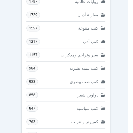
روايات عالمية
1797
مقارنة أديان
1729
كتب متنوعة
1597
كتب أدب
1217
سير وتراجم ومذكرات
1157
كتب تنمية بشرية
984
كتب طب بيطرى
983
دواوين شعر
858
كتب سياسية
847
كمبيوتر وانترنت
762