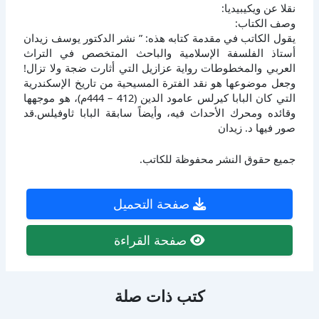
نقلا عن ويكيبيديا:
وصف الكتاب:
يقول الكاتب في مقدمة كتابه هذه: ” نشر الدكتور يوسف زيدان
أستاذ الفلسفة الإسلامية والباحث المتخصص في التراث
العربي والمخطوطات رواية عزازيل التي أثارت ضجة ولا تزال!
وجعل موضوعها هو نقد الفترة المسيحية من تاريخ الإسكندرية
التي كان البابا كيرلس عامود الدين (412 – 444م)، هو موجهها
وقائده ومحرك الأحداث فيه، وأيضاً سابقة البابا ثاوفيلس.قد
صور فيها د. زيدان
جميع حقوق النشر محفوظة للكاتب.
صفحة التحميل
صفحة القراءة
كتب ذات صلة