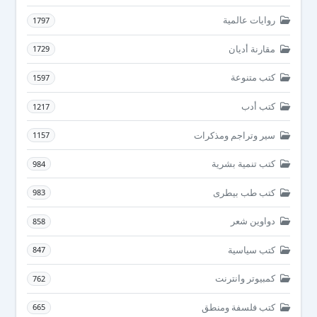
روايات عالمية
1797
مقارنة أديان
1729
كتب متنوعة
1597
كتب أدب
1217
سير وتراجم ومذكرات
1157
كتب تنمية بشرية
984
كتب طب بيطرى
983
دواوين شعر
858
كتب سياسية
847
كمبيوتر وانترنت
762
كتب فلسفة ومنطق
665