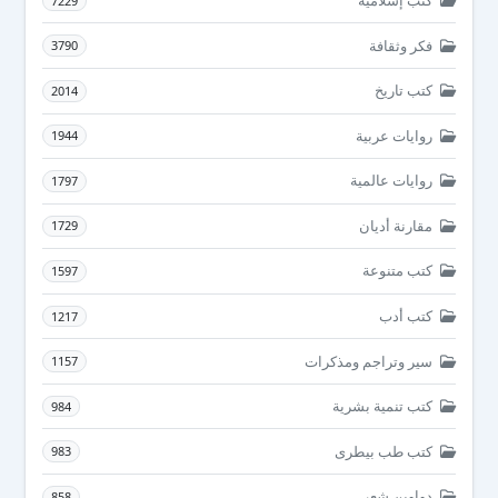
كتب إسلامية
7229
فكر وثقافة
3790
كتب تاريخ
2014
روايات عربية
1944
روايات عالمية
1797
مقارنة أديان
1729
كتب متنوعة
1597
كتب أدب
1217
سير وتراجم ومذكرات
1157
كتب تنمية بشرية
984
كتب طب بيطرى
983
دواوين شعر
858