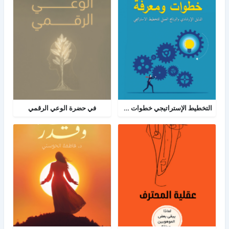
التخطيط الإستراتيجي خطوات ومعرفة: الدليل الإرشادي والبرنامج العملي للتخطيط
في حضرة الوعي الرقمي