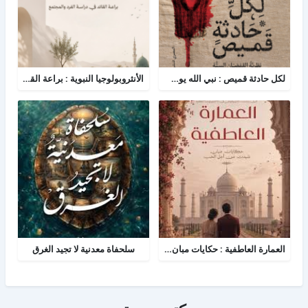
لكل حادثة قميص : نبي الله يوسف - نظرية القمصان الستة في قراءة القصة القرآنية
الأنثروبولوجيا النبوية : براعة القائد في دراسة الفرد والمجتمع
العمارة العاطفية : حكايات مبان شيدن من أجل الحب
سلحفاة معدنية لا تجيد الغرق