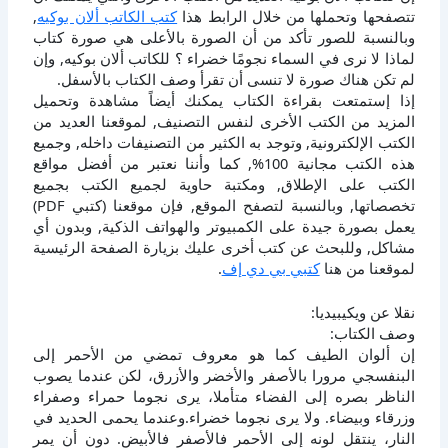
تتصفحها وتحملها من خلال الرابط هذا
كتب الكاتب ألان بوكيه
,
وبالنسبة للصور تأكد من أن الصورة بالأعلى هي صورة كتاب
لماذا لا نرى في السماء نجومًا خضراء ؟ للكاتب ألان بوكيه, وإن
لم تكن هناك صورة لا تنسى أن تقرأ وصف الكتاب بالأسفل.
إذا إستمتعت بقراءة الكتاب يمكنك أيضاً مشاهدة وتحميل
المزيد من الكتب الأخرى لنفس التصنيف, لموقعنا العديد من
الكتب الإلكترونية, وتوجد به الكثير من التصنيفات داخله, وجميع
هذه الكتب مجانية 100%, كما وأننا نعتبر من أفضل مواقع
الكتب على الإطلاق, ومكتبة حاوية لجميع الكتب بجميع
تخصصاتها, وبالنسبة لتصفح الموقع, فإن موقعنا (كتبي PDF)
يعمل بصورة جيدة على الكمبيوتر والهواتف الذكية, وبدون أي
مشاكل, وللبحث عن كتب أخرى عليك بزيارة الصفحة الرئيسية
لموقعنا من هنا
كتبي بي دي إف
.
نقلا عن ويكيبيديا:
وصف الكتاب:
إن ألوان الطيف كما هو معروف تمضي من الأحمر إلى
البنفسجي مرورا بالأصفر والأخضر والأزرق، لكن عندما يصوب
الناظر بصره إلى الفضاء متأملا، يرى نجوما حمراء وصفراء
وزرقاء وبيضاء. ولا يرى نجوما خضراء.وعندما يحمى الحديد في
النار، ينتقل لونه إلى الأحمر فالأصفر فالأبيض. دون أن يمر