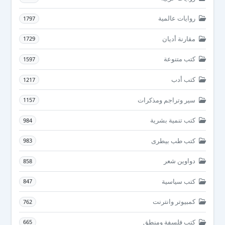
روايات عالمية
1797
مقارنة أديان
1729
كتب متنوعة
1597
كتب أدب
1217
سير وتراجم ومذكرات
1157
كتب تنمية بشرية
984
كتب طب بيطرى
983
دواوين شعر
858
كتب سياسية
847
كمبيوتر وانترنت
762
كتب فلسفة ومنطق
665