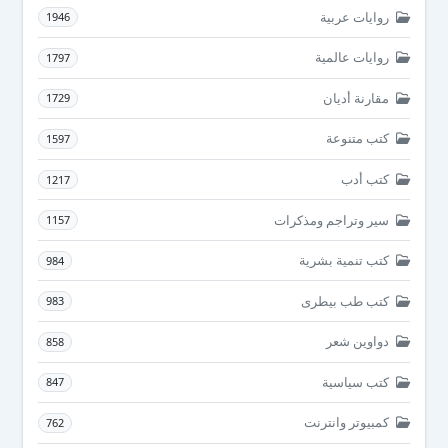
روايات عربية
1946
روايات عالمية
1797
مقارنة أديان
1729
كتب متنوعة
1597
كتب أدب
1217
سير وتراجم ومذكرات
1157
كتب تنمية بشرية
984
كتب طب بيطرى
983
دواوين شعر
858
كتب سياسية
847
كمبيوتر وانترنت
762