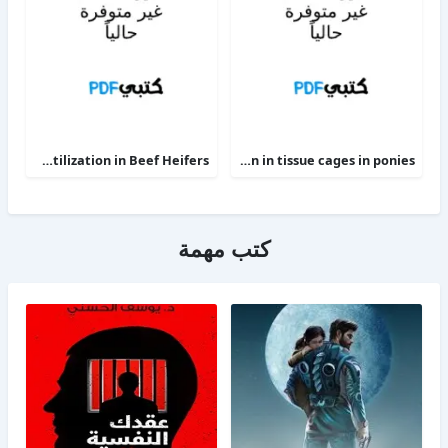
Phosphorus Deficiency Metabolism and Food Utilization in Beef Heifers
Clinical efficacy of intravenous administration of marbofloxacin in a Staphylococcus aureus infection in tissue cages in ponies
كتب مهمة