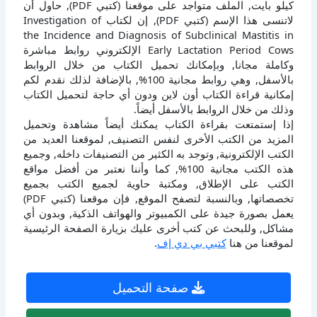
كيلو بايت, الملف متواجد على موقعنا (كتبي PDF), حاول أن
لاتنسى هذا الإسم (كتبي PDF), إن لكتاب Investigation of
the Incidence and Diagnosis of Subclinical Mastitis in
Early Lactation Period Cows الإلكتروني روابط مباشرة
وكاملة مجانا, وبإمكانك تحميل الكتاب من خلال الروابط
بالأسفل, وهي روابط مجانية 100%, بالإضافة لذلك نقدم لكم
إمكانية قراءة الكتاب أون لاين ودون أي حاجة لتحميل الكتاب
وذلك من خلال الروابط بالأسفل أيضاً.
إذا إستمتعت بقراءة الكتاب يمكنك أيضاً مشاهدة وتحميل
المزيد من الكتب الأخرى لنفس التصنيف, لموقعنا العديد من
الكتب الإلكترونية, وتوجد به الكثير من التصنيفات داخله, وجميع
هذه الكتب مجانية 100%, كما وأننا نعتبر من أفضل مواقع
الكتب على الإطلاق, ومكتبة حاوية لجميع الكتب بجميع
تخصصاتها, وبالنسبة لتصفح الموقع, فإن موقعنا (كتبي PDF)
يعمل بصورة جيدة على الكمبيوتر والهواتف الذكية, وبدون أي
مشاكل, وللبحث عن كتب أخرى عليك بزيارة الصفحة الرئيسية
لموقعنا من هنا
كتبي بي دي إف
.
صفحة التحميل