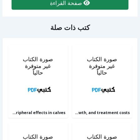
صفحة القراءة
كتب ذات صلة
The alpha 2-adrenoceptor agonists xylazine and guanfacine exert different central nervous system, but comparable peripheral effects in calves
Targeting therapy to minimize antimicrobial use in preweaned calves effects on health, growth, and treatment costs