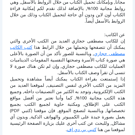
مجانا, وبإمكانك تحميل الكتاب من خلال الروابط بالأسفل, وهي
روابط مجانية 100%, بالإضافة لذلك نقدم لكم إمكانية قراءة
الكتاب أون لاين ودون أي حاجة لتحميل الكتاب وذلك من خلال
الروابط بالأسفل أيضاً.
عن الكاتب:
إن للكاتب مصطفى حجازي العديد من الكتب الأخرى والتي
يمكنك أن تتصفحها وتحملها من خلال الرابط هذا
كتب الكاتب
مصطفى حجازي
, وبالنسبة للصور تأكد من أن الصورة بالأعلى
هي صورة كتاب الأسرة وصحتها النفسية المقومات الديناميات
العمليات للكاتب مصطفى حجازي, وإن لم تكن هناك صورة لا
تنسى أن تقرأ وصف الكتاب بالأسفل.
إذا إستمتعت بقراءة الكتاب يمكنك أيضاً مشاهدة وتحميل
المزيد من الكتب الأخرى لنفس التصنيف, لموقعنا العديد من
الكتب الإلكترونية, وتوجد به الكثير من التصنيفات داخله, وجميع
هذه الكتب مجانية 100%, كما وأننا نعتبر من أفضل مواقع
الكتب على الإطلاق, ومكتبة حاوية لجميع الكتب بجميع
تخصصاتها, وبالنسبة لتصفح الموقع, فإن موقعنا (كتبي PDF)
يعمل بصورة جيدة على الكمبيوتر والهواتف الذكية, وبدون أي
مشاكل, وللبحث عن كتب أخرى عليك بزيارة الصفحة الرئيسية
لموقعنا من هنا
كتبي بي دي إف
.