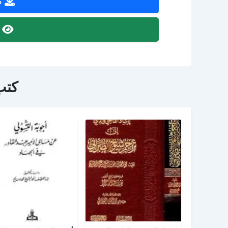
ص
ص
كتب