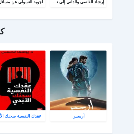
إرشاد القاصي والداني إلى تراجم شيوخ الطبراني
ك
آرسس
عقدك النفسية سجنك الأ