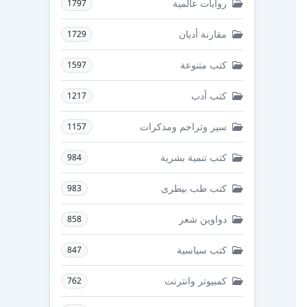
روايات عالمية
1797
مقارنة أديان
1729
كتب متنوعة
1597
كتب أدب
1217
سير وتراجم ومذكرات
1157
كتب تنمية بشرية
984
كتب طب بيطرى
983
دواوين شعر
858
كتب سياسية
847
كمبيوتر وانترنت
762