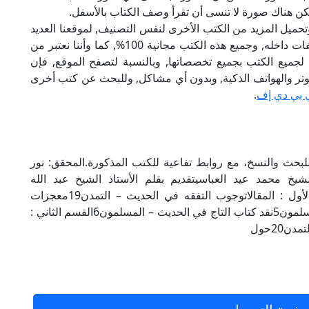
م تكن هناك صورة لا تنسى أن تقرأ وصف الكتاب بالأسفل.
تحميل المزيد من الكتب الأخرى لنفس التصنيف, لموقعنا العديد
من الكتب الإلكترونية, وتوجد به الكثير من التصنيفات داخله, وجميع هذه الكتب مجانية 100%, كما وأننا نعتبر من
لجميع الكتب بجميع تخصصاتها, وبالنسبة لتصفح الموقع, فإن
 على الكمبيوتر والهواتف الذكية, وبدون أي مشاكل, وللبحث عن كتب أخرى
 بي دي إف
.
حث والنسخ، مع روابط تفاعية للكتب المذكورة.المحقق: نور
لشيخ محمد عيد العباسيتقديم بقلم الأستاذ الشيخ عبد الله
علوشتقديم بقلم الاستاذ نور الدين طالبالقسم الأول : المقالاتوجوب التفقه في الحديث – التمدن19معجزات
الإسلام العلمية – التمدن22عودة إلى السنة – المسلمون5نقد كتاب التاج في الحديث – المسلمون6القسم الثاني :
20حول