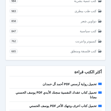
كتب تنمية بشرية
984
كتب طب بيطرى
983
دواوين شعر
858
كتب سياسية
847
كمبيوتر وانترنت
762
كتب فلسفة ومنطق
665
أكثر الكتب قراءة
تحميل رواية آرسس PDF أحمد آل حمدان
تحميل كتاب عقدك النفسية سجنك الأبدي PDF يوسف الحسني
مجانا
تحميل كتاب اعرف وجهك الأخر PDF يوسف الحسني