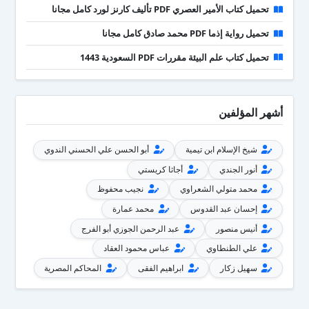
تحميل كتاب الأمير العصري PDF تأليف كارنز لورد كامل مجانا
تحميل رواية إذما PDF محمد صادق كامل مجانا
تحميل كتاب علم البيئة مقررات PDF السعودية 1443
أشهر المؤلفين
شيخ الإسلام ابن تيمية
أبو الحسن علي الحسني الندوي
أنور الجندي
أجاثا كريستي
محمد متولي الشعراوي
نجيب محفوظ
إحسان عبد القدوس
محمد عمارة
أنيس منصور
عبد الرحمن الجوزي أبو الفرج
علي الطنطاوي
عباس محمود العقاد
سهيل زكار
ابراهيم الفقى
المحاكم المصرية