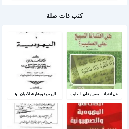
كتب ذات صلة
هل افتدانا المسيح على الصليب
اليهودية ومقارنة الأديان .ج3