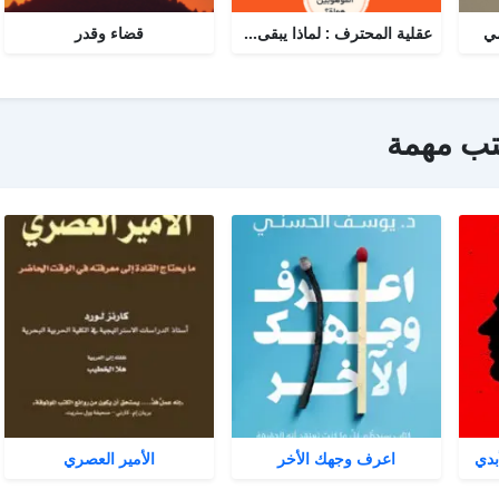
مي
عقلية المحترف : لماذا يبقى البعض هواة رغم الموهبة؟
قضاء وقدر
تب مهمة
بدي
اعرف وجهك الأخر
الأمير العصري