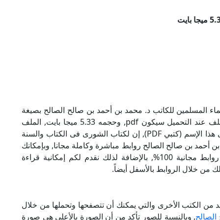
ء المسلمين للكاتب د. محمد بن أحمد بن صالح الصالح بصيغة
PDF, وهو من ضمن تصنيف فكر وثقافة, نوع الملف عند التحميل سيكون pdf, وحجمه 5.33 ميجا بايت, الملف
متواجد على موقعنا (كتبي PDF), حاول أن لاتنسى هذا الإسم (كتبي PDF), إن لكتاب الشورى فى الكتاب والسنة
بن أحمد بن صالح الصالح روابط مباشرة وكاملة مجانا, وبإمكانك
تحميل الكتاب من خلال الروابط بالأسفل, وهي روابط مجانية 100%, بالإضافة لذلك نقدم لكم إمكانية قراءة
ك من خلال الروابط بالأسفل أيضاً.
يد من الكتب الأخرى والتي يمكنك أن تتصفحها وتحملها من خلال
الصالح
, وبالنسبة للصور تأكد من أن الصورة بالأعلى هي صورة