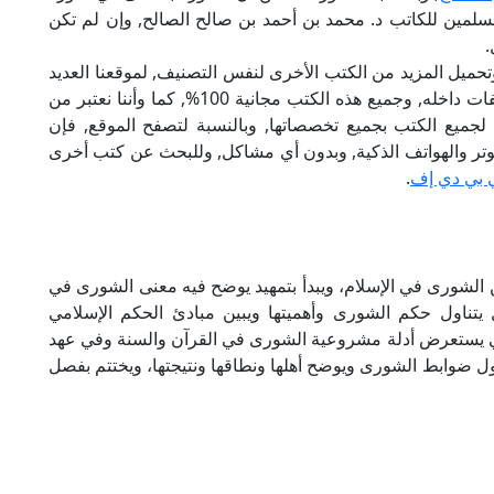
لمين للكاتب د. محمد بن أحمد بن صالح الصالح, وإن لم تكن
.
تحميل المزيد من الكتب الأخرى لنفس التصنيف, لموقعنا العديد
من الكتب الإلكترونية, وتوجد به الكثير من التصنيفات داخله, وجميع هذه الكتب مجانية 100%, كما وأننا نعتبر من
لجميع الكتب بجميع تخصصاتها, وبالنسبة لتصفح الموقع, فإن
 على الكمبيوتر والهواتف الذكية, وبدون أي مشاكل, وللبحث عن كتب أخرى
 بي دي إف
.
 الشورى في الإسلام، ويبدأ بتمهيد يوضح فيه معنى الشورى في
 يتناول حكم الشورى وأهميتها ويبين مبادئ الحكم الإسلامي
ي يستعرض أدلة مشروعية الشورى في القرآن والسنة وفي عهد
ول ضوابط الشورى ويوضح أهلها ونطاقها ونتيجتها، ويختتم بفصل