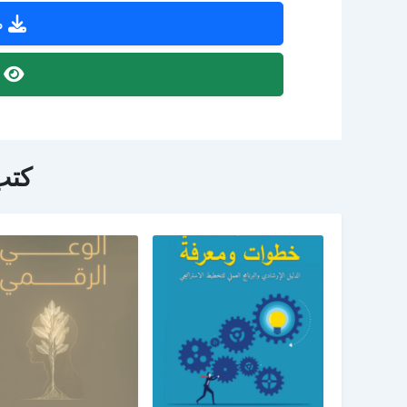
ص
ص
كتب