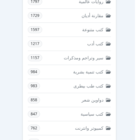
روايات عالمية
1797
مقارنة أديان
1729
كتب متنوعة
1597
كتب أدب
1217
سير وتراجم ومذكرات
1157
كتب تنمية بشرية
984
كتب طب بيطرى
983
دواوين شعر
858
كتب سياسية
847
كمبيوتر وانترنت
762