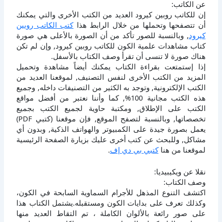
عن الكاتب:
إن للكاتب روبين كيرود العديد من الكتب الأخرى والتي يمكنك
أن تتصفحها وتحملها من خلال الرابط هذا
كتب الكاتب روبين
كيرود
, وبالنسبة للصور تأكد من أن الصورة بالأعلى هي صورة
كتاب مشاهدات علمية الكون للكاتب روبين كيرود, وإن لم تكن
هناك صورة لا تنسى أن تقرأ وصف الكتاب بالأسفل.
إذا إستمتعت بقراءة الكتاب يمكنك أيضاً مشاهدة وتحميل
المزيد من الكتب الأخرى لنفس التصنيف, لموقعنا العديد من
الكتب الإلكترونية, وتوجد به الكثير من التصنيفات داخله, وجميع
هذه الكتب مجانية 100%, كما وأننا نعتبر من أفضل مواقع
الكتب على الإطلاق, ومكتبة حاوية لجميع الكتب بجميع
تخصصاتها, وبالنسبة لتصفح الموقع, فإن موقعنا (كتبي PDF)
يعمل بصورة جيدة على الكمبيوتر والهواتف الذكية, وبدون أي
مشاكل, وللبحث عن كتب أخرى عليك بزيارة الصفحة الرئيسية
لموقعنا من هنا
كتبي بي دي إف
.
نقلا عن ويكيبيديا:
وصف الكتاب:
اكتشف التنوع المذهل للأجرام السماوية السابحة في الكون،
وكذلك تعرف على بدايات الكون ومستقبله.يشتمل الكتاب هذا
على صور رائعة بالألوان الكاملة ، تم التقاط العديد منها