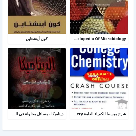
TheDesk Encyclopedia Of Microbiology
كون أينشتاين
شرح مبسط للكمياء العامة college chemistry
ديناميكا - مسائل محلولة في الحركة الخطية