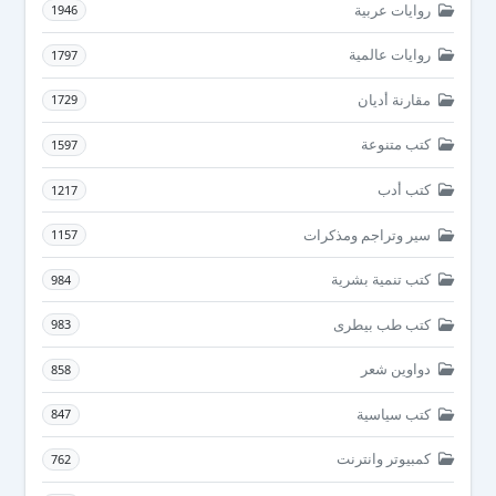
روايات عربية
1946
روايات عالمية
1797
مقارنة أديان
1729
كتب متنوعة
1597
كتب أدب
1217
سير وتراجم ومذكرات
1157
كتب تنمية بشرية
984
كتب طب بيطرى
983
دواوين شعر
858
كتب سياسية
847
كمبيوتر وانترنت
762