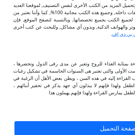
تحميل المزيد من الكتب الأخرى لنفس التصنيف, لموقعنا العديد
من الكتب الإلكترونية, وتوجد به الكثير من التصنيفات داخله, وجميع هذه الكتب مجانية 100%, كما وأننا نعتبر من
لجميع الكتب بجميع تخصصاتها, وبالنسبة لتصفح الموقع, فإن
 على الكمبيوتر والهواتف الذكية, وبدون أي مشاكل, وللبحث عن كتب أخرى
 بي دي إف
.
تعد القراءة بمثابة الغذاء للروح وتعبر عن مدى رقى الدول وتحضرها ،
ت الأولى والتى تعتبر هى السنوات الحاسمة في تشكيل رغبات
يب القراءة إليه في هذه السن ، ويظن بعض الأهل أن الرغبة في
لطفل ولهذا فإنهم لا يبذلون أي جهد يذكر في تحفيز أبنائهم ،
فل يمارس القراءة ولهذا فإنهم يهملون هذا
فحة التحميل