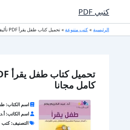
خطي
كتبي PDF
لى
لمحتوى
الرئيسية
كتب متنوعة
تحميل كتاب طفل يقرأ PDF تأليف أ.د. عبد الكريم بكار كامل مجانا
كامل مجانا
اسم الكتاب: طف
اسم الكاتب: أ.د.
التصنيف: كتب م