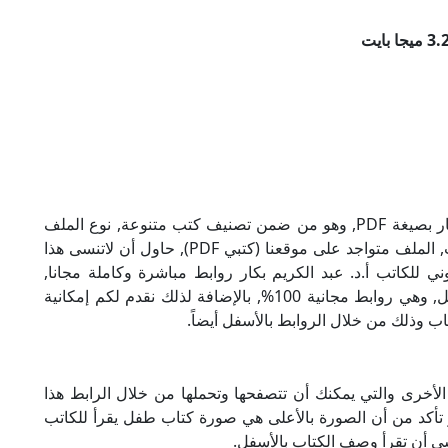
تحميل كتاب طفل يقرأ للكاتب أ.د. عبد الكريم بكار بصيغة PDF, وهو من ضمن تصنيف كتب متنوعة, نوع الملف
عند التحميل سيكون pdf, وحجمه 3.28 ميجا بايت, الملف متواجد على موقعنا (كتبي PDF), حاول أن لاتنسى هذا
أ الإلكتروني للكاتب أ.د. عبد الكريم بكار روابط مباشرة وكاملة مجانا,
وبإمكانك تحميل الكتاب من خلال الروابط بالأسفل, وهي روابط مجانية 100%, بالإضافة لذلك نقدم لكم إمكانية
ب وذلك من خلال الروابط بالأسفل أيضاً.
 الأخرى والتي يمكنك أن تتصفحها وتحملها من خلال الرابط هذا
 تأكد من أن الصورة بالأعلى هي صورة كتاب طفل يقرأ للكاتب
نسى أن تقرأ وصف الكتاب بالأسفل.