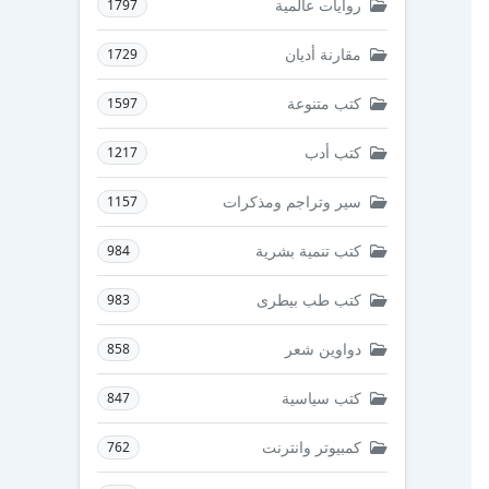
روايات عالمية
1797
مقارنة أديان
1729
كتب متنوعة
1597
كتب أدب
1217
سير وتراجم ومذكرات
1157
كتب تنمية بشرية
984
كتب طب بيطرى
983
دواوين شعر
858
كتب سياسية
847
كمبيوتر وانترنت
762