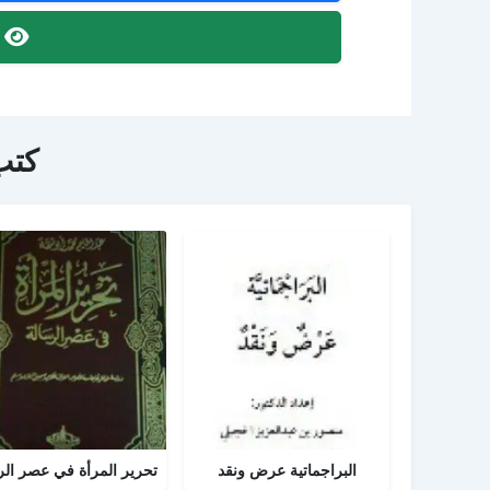
ص
كتب
البراجماتية عرض ونقد