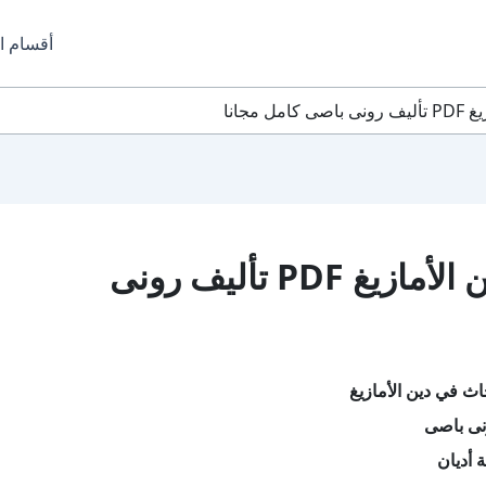
أقسام ا
مجانا
تحميل كتاب أبحاث في دين الأمازيغ PDF تأليف رونى
اث في دين الأمازيغ
نى باصى
 أديان