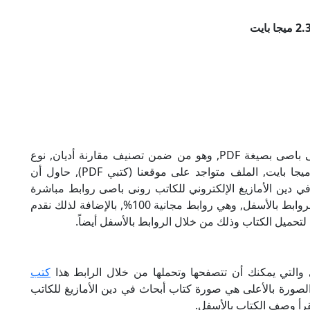
تحميل كتاب أبحاث في دين الأمازيغ للكاتب رونى باصى بصيغة PDF, وهو من ضمن تصنيف مقارنة أديان, نوع
الملف عند التحميل سيكون pdf, وحجمه 2.38 ميجا بايت, الملف متواجد على موقعنا (كتبي PDF), حاول أن
PD), إن لكتاب أبحاث في دين الأمازيغ الإلكتروني للكاتب رونى باصى روابط مباشرة
وكاملة مجانا, وبإمكانك تحميل الكتاب من خلال الروابط بالأسفل, وهي روابط مجانية 100%, بالإضافة لذلك نقدم
لتحميل الكتاب وذلك من خلال الروابط بالأسفل أيضاً.
والتي يمكنك أن تتصفحها وتحملها من خلال الرابط هذا
كتب
الصورة بالأعلى هي صورة كتاب أبحاث في دين الأمازيغ للكاتب
قرأ وصف الكتاب بالأسفل.