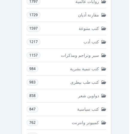
روايات عالمية
1797
مقارنة أديان
1729
كتب متنوعة
1597
كتب أدب
1217
سير وتراجم ومذكرات
1157
كتب تنمية بشرية
984
كتب طب بيطرى
983
دواوين شعر
858
كتب سياسية
847
كمبيوتر وانترنت
762