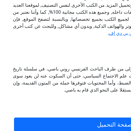
تحميل المزيد من الكتب الأخرى لنفس التصنيف, لموقعنا العديد
من الكتب الإلكترونية, وتوجد به الكثير من التصنيفات داخله, وجميع هذه الكتب مجانية 100%, كما وأننا نعتبر من
لجميع الكتب بجميع تخصصاتها, وبالنسبة لتصفح الموقع, فإن
 على الكمبيوتر والهواتف الذكية, وبدون أي مشاكل, وللبحث عن كتب أخرى
 بي دي إف
.
ولى من طرف الباحث الفرنسي روني باصي، في سلسلة تاريخ
أبحاث علم الاجتماع السياسي، حتى أن السكوت عنه لن يعود سوى
بالضبط، وأما المحتويات فتوفرها جملة من المتون القديمة، وإن
قلا على النحو الذي قام به باصي.
فحة التحميل