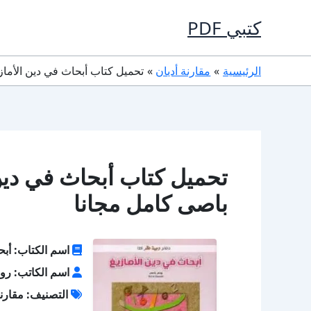
خطي
كتبي PDF
لى
لمحتوى
الرئيسية
مقارنة أديان
تحميل كتاب أبحاث في دين الأمازيغ PDF تأليف رونى باصى كامل 
باصى كامل مجانا
اسم الكتاب: أبح
اسم الكاتب: رو
التصنيف: مقارنة