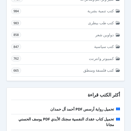
كتب تنمية بشرية
984
كتب طب بيطرى
983
دواوين شعر
858
كتب سياسية
847
كمبيوتر وانترنت
762
كتب فلسفة ومنطق
665
أكثر الكتب قراءة
تحميل رواية آرسس PDF أحمد آل حمدان
تحميل كتاب عقدك النفسية سجنك الأبدي PDF يوسف الحسني
مجانا