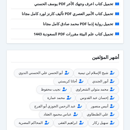
تحميل كتاب اعرف وجهك الأخر PDF يوسف الحسني
تحميل كتاب الأمير العصري PDF تأليف كارنز لورد كامل مجانا
تحميل رواية إذما PDF محمد صادق كامل مجانا
تحميل كتاب علم البيئة مقررات PDF السعودية 1443
أشهر المؤلفين
شيخ الإسلام ابن تيمية
أبو الحسن علي الحسني الندوي
أنور الجندي
أجاثا كريستي
محمد متولي الشعراوي
نجيب محفوظ
إحسان عبد القدوس
محمد عمارة
أنيس منصور
عبد الرحمن الجوزي أبو الفرج
علي الطنطاوي
عباس محمود العقاد
سهيل زكار
ابراهيم الفقى
المحاكم المصرية