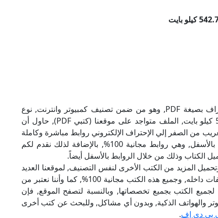
تحميل كتاب تعليم التعريب من الصفر إلي الإحتراف بصيغة PDF, وهو من ضمن تصنيف كمبيوتر وانترنت, نوع
الملف عند التحميل سيكون pdf, وحجمه 542.72 كيلو بايت, الملف متواجد على موقعنا (كتبي PDF), حاول أن
), إن لكتاب تعليم التعريب من الصفر إلي الإحتراف الإلكتروني روابط مباشرة وكاملة
مجانا, وبإمكانك تحميل الكتاب من خلال الروابط بالأسفل, وهي روابط مجانية 100%, بالإضافة لذلك نقدم لكم
يل الكتاب وذلك من خلال الروابط بالأسفل أيضاً.
تحميل المزيد من الكتب الأخرى لنفس التصنيف, لموقعنا العديد
من الكتب الإلكترونية, وتوجد به الكثير من التصنيفات داخله, وجميع هذه الكتب مجانية 100%, كما وأننا نعتبر من
لجميع الكتب بجميع تخصصاتها, وبالنسبة لتصفح الموقع, فإن
 على الكمبيوتر والهواتف الذكية, وبدون أي مشاكل, وللبحث عن كتب أخرى
 بي دي إف
.