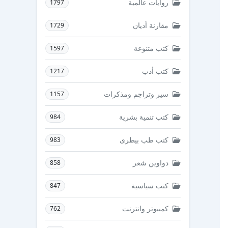
روايات عالمية
1797
مقارنة أديان
1729
كتب متنوعة
1597
كتب أدب
1217
سير وتراجم ومذكرات
1157
كتب تنمية بشرية
984
كتب طب بيطرى
983
دواوين شعر
858
كتب سياسية
847
كمبيوتر وانترنت
762