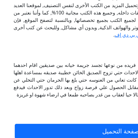
تحميل المزيد من الكتب الأخرى لنفس التصنيف, لموقعنا العديد
من الكتب الإلكترونية, وتوجد به الكثير من التصنيفات داخله, وجميع هذه الكتب مجانية 100%, كما وأننا نعتبر من
لجميع الكتب بجميع تخصصاتها, وبالنسبة لتصفح الموقع, فإن
 على الكمبيوتر والهواتف الذكية, وبدون أي مشاكل, وللبحث عن كتب أخرى
 بي دي إف
.
ه فريده من نوعها تجسد جريمة خيانه بين صديقين اقام احدهما
حداث حتي تزوج الصديق الخائن خطيبة صديقه بمساعدة اهلها
 كانت تعاني من العنوسه حتي بلغ بها الحرمان حتي التخلي عن
ن مقابل الحصول علي فرصة زواج وبعد ذلك تدور الاحداث فيدفع
مثالا حيا لعقاب من غدر بصاحبه طمعا في ارضاء شهوة او غريزة
فحة التحميل