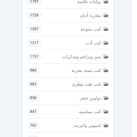
روايات عالمية
1797
مقارنة أديان
1729
كتب متنوعة
1597
كتب أدب
1217
سير وتراجم ومذكرات
1157
كتب تنمية بشرية
984
كتب طب بيطرى
983
دواوين شعر
858
كتب سياسية
847
كمبيوتر وانترنت
762