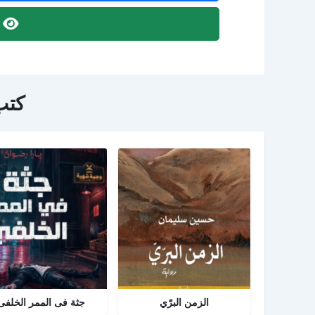
ص
كتب
الزمن البرّي
جثة فى الممر الخلفى