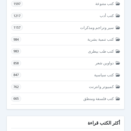
كتب متنوعة
1597
كتب أدب
1217
سير وتراجم ومذكرات
1157
كتب تنمية بشرية
984
كتب طب بيطرى
983
دواوين شعر
858
كتب سياسية
847
كمبيوتر وانترنت
762
كتب فلسفة ومنطق
665
أكثر الكتب قراءة