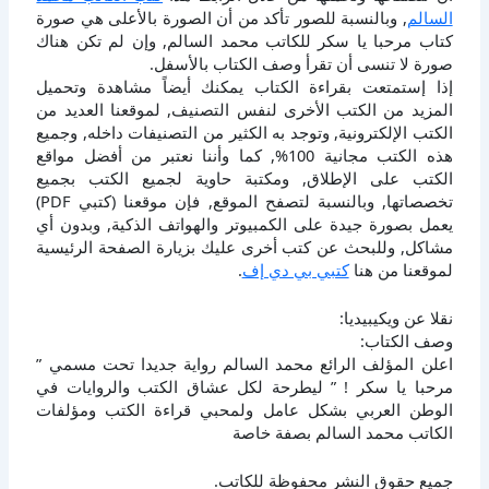
السالم
, وبالنسبة للصور تأكد من أن الصورة بالأعلى هي صورة
كتاب مرحبا يا سكر للكاتب محمد السالم, وإن لم تكن هناك
صورة لا تنسى أن تقرأ وصف الكتاب بالأسفل.
إذا إستمتعت بقراءة الكتاب يمكنك أيضاً مشاهدة وتحميل
المزيد من الكتب الأخرى لنفس التصنيف, لموقعنا العديد من
الكتب الإلكترونية, وتوجد به الكثير من التصنيفات داخله, وجميع
هذه الكتب مجانية 100%, كما وأننا نعتبر من أفضل مواقع
الكتب على الإطلاق, ومكتبة حاوية لجميع الكتب بجميع
تخصصاتها, وبالنسبة لتصفح الموقع, فإن موقعنا (كتبي PDF)
يعمل بصورة جيدة على الكمبيوتر والهواتف الذكية, وبدون أي
مشاكل, وللبحث عن كتب أخرى عليك بزيارة الصفحة الرئيسية
لموقعنا من هنا
كتبي بي دي إف
.
نقلا عن ويكيبيديا:
وصف الكتاب:
اعلن المؤلف الرائع محمد السالم رواية جديدا تحت مسمي ”
مرحبا يا سكر ! ” ليطرحة لكل عشاق الكتب والروايات في
الوطن العربي بشكل عامل ولمحبي قراءة الكتب ومؤلفات
الكاتب محمد السالم بصفة خاصة
جميع حقوق النشر محفوظة للكاتب.