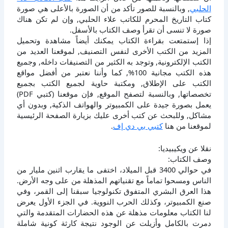
الحلبي
, وبالنسبة للصور تأكد من أن الصورة بالأعلى هي صورة
كتاب التاريخ المحرم للكاتب علاء الحلبي, وإن لم تكن هناك
صورة لا تنسى أن تقرأ وصف الكتاب بالأسفل.
إذا إستمتعت بقراءة الكتاب يمكنك أيضاً مشاهدة وتحميل
المزيد من الكتب الأخرى لنفس التصنيف, لموقعنا العديد من
الكتب الإلكترونية, وتوجد به الكثير من التصنيفات داخله, وجميع
هذه الكتب مجانية 100%, كما وأننا نعتبر من أفضل مواقع
الكتب على الإطلاق, ومكتبة حاوية لجميع الكتب بجميع
تخصصاتها, وبالنسبة لتصفح الموقع, فإن موقعنا (كتبي PDF)
يعمل بصورة جيدة على الكمبيوتر والهواتف الذكية, وبدون أي
مشاكل, وللبحث عن كتب أخرى عليك بزيارة الصفحة الرئيسية
لموقعنا من هنا
كتبي بي دي إف
.
نقلا عن ويكيبيديا:
وصف الكتاب:
في حوالي 3400 قبل الميلاد، اختفى ما يقارب اثنين مليار من
الناس ومسحوا تماماً مع تقنياتهم المذهلة من على وجه الأرض.
هذا العرق البشري المتفوق تكنولوجيا سبقنا إلى القمر، وفي
صنع الكمبيوتر، وكذلك الحرب النووية. في الجزء الأول يعرض
لنا الكتاب معلومات مذهلة عن هذه الحضارات المتقدمة والتي
دمرت بالكامل وأزيلت عن الوجود نتيجة كارثة كونية شاملة