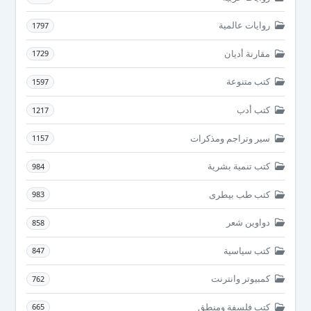
روايات عالمية
1797
مقارنة أديان
1729
كتب متنوعة
1597
كتب أدب
1217
سير وتراجم ومذكرات
1157
كتب تنمية بشرية
984
كتب طب بيطرى
983
دواوين شعر
858
كتب سياسية
847
كمبيوتر وانترنت
762
كتب فلسفة ومنطق
665