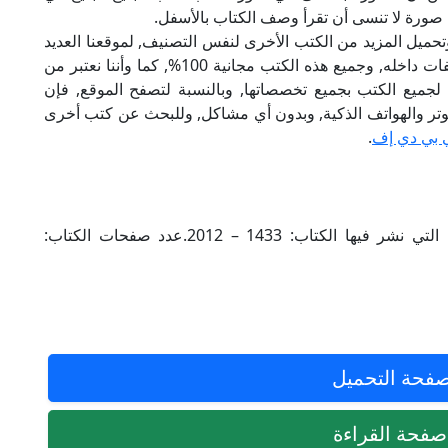
اك صورة لا تنسى أن تقرأ وصف الكتاب بالأسفل.
تحميل المزيد من الكتب الأخرى لنفس التصنيف, لموقعنا العديد
من الكتب الإلكترونية, وتوجد به الكثير من التصنيفات داخله, وجميع هذه الكتب مجانية 100%, كما وأننا نعتبر من
لجميع الكتب بجميع تخصصاتها, وبالنسبة لتصفح الموقع, فإن
 على الكمبيوتر والهواتف الذكية, وبدون أي مشاكل, وللبحث عن كتب أخرى
 بي دي إف
.
المحقق: عرفان مطرجي.مجلدات بعدد: 1.السنة التي نشر فيها الكتاب: 1433 – 2012.عدد صفحات الكتاب:
فحة التحميل
فحة القراءة