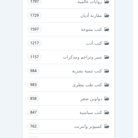
روايات عالمية
1797
مقارنة أديان
1729
كتب متنوعة
1597
كتب أدب
1217
سير وتراجم ومذكرات
1157
كتب تنمية بشرية
984
كتب طب بيطرى
983
دواوين شعر
858
كتب سياسية
847
كمبيوتر وانترنت
762