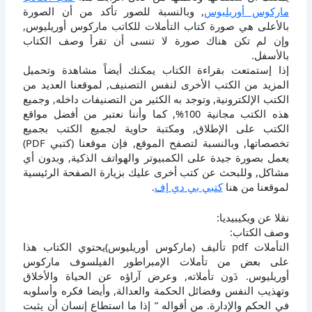
ماركوس أوريليوس
, وبالنسبة للصور تأكد من أن الصورة
بالأعلى هي صورة كتاب التأملات للكاتب ماركوس أوريليوس,
وإن لم تكن هناك صورة لا تنسى أن تقرأ وصف الكتاب
بالأسفل.
إذا إستمتعت بقراءة الكتاب يمكنك أيضاً مشاهدة وتحميل
المزيد من الكتب الأخرى لنفس التصنيف, لموقعنا العديد من
الكتب الإلكترونية, وتوجد به الكثير من التصنيفات داخله, وجميع
هذه الكتب مجانية 100%, كما وأننا نعتبر من أفضل مواقع
الكتب على الإطلاق, ومكتبة حاوية لجميع الكتب بجميع
تخصصاتها, وبالنسبة لتصفح الموقع, فإن موقعنا (كتبي PDF)
يعمل بصورة جيدة على الكمبيوتر والهواتف الذكية, وبدون أي
مشاكل, وللبحث عن كتب أخرى عليك بزيارة الصفحة الرئيسية
لموقعنا من هنا
كتبي بي دي إف
.
نقلا عن ويكيبيديا:
وصف الكتاب:
التأملات pdf تأليف (ماركوس أوريليوس)يحتوي الكتاب هذا
على بعض من تأملات الإمبراطور الفيلسوف ماركوس
أوريليوس. دَون تأملاته, وعرض آراؤه عن الحياة والأخلاق
وتهذيب النفس وفضائل الحكمة والعدالة, وأيضا فكره وأسلوبه
في الحكم والإدارة. من أقواله ” إذا ما استطاع إنسان أن يثبت