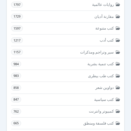
روايات عالمية
1797
مقارنة أديان
1729
كتب متنوعة
1597
كتب أدب
1217
سير وتراجم ومذكرات
1157
كتب تنمية بشرية
984
كتب طب بيطرى
983
دواوين شعر
858
كتب سياسية
847
كمبيوتر وانترنت
762
كتب فلسفة ومنطق
665