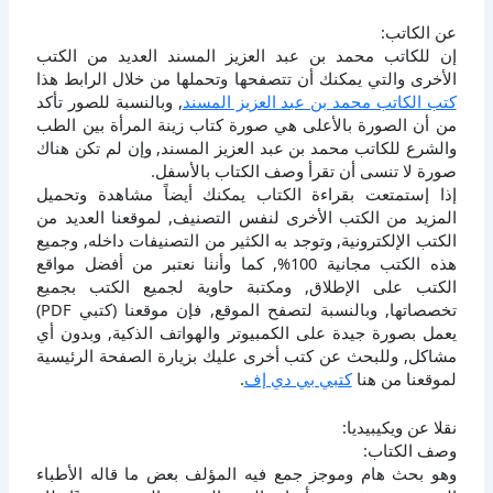
عن الكاتب:
إن للكاتب محمد بن عبد العزيز المسند العديد من الكتب
الأخرى والتي يمكنك أن تتصفحها وتحملها من خلال الرابط هذا
كتب الكاتب محمد بن عبد العزيز المسند
, وبالنسبة للصور تأكد
من أن الصورة بالأعلى هي صورة كتاب زينة المرأة بين الطب
والشرع للكاتب محمد بن عبد العزيز المسند, وإن لم تكن هناك
صورة لا تنسى أن تقرأ وصف الكتاب بالأسفل.
إذا إستمتعت بقراءة الكتاب يمكنك أيضاً مشاهدة وتحميل
المزيد من الكتب الأخرى لنفس التصنيف, لموقعنا العديد من
الكتب الإلكترونية, وتوجد به الكثير من التصنيفات داخله, وجميع
هذه الكتب مجانية 100%, كما وأننا نعتبر من أفضل مواقع
الكتب على الإطلاق, ومكتبة حاوية لجميع الكتب بجميع
تخصصاتها, وبالنسبة لتصفح الموقع, فإن موقعنا (كتبي PDF)
يعمل بصورة جيدة على الكمبيوتر والهواتف الذكية, وبدون أي
مشاكل, وللبحث عن كتب أخرى عليك بزيارة الصفحة الرئيسية
لموقعنا من هنا
كتبي بي دي إف
.
نقلا عن ويكيبيديا:
وصف الكتاب:
وهو بحث هام وموجز جمع فيه المؤلف بعض ما قاله الأطباء