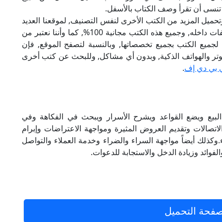
تنسى أن تقرأ وصف الكتاب بالأسفل.
تحميل المزيد من الكتب الأخرى لنفس التصنيف, لموقعنا العديد
من الكتب الإلكترونية, وتوجد به الكثير من التصنيفات داخله, وجميع هذه الكتب مجانية 100%, كما وأننا نعتبر من
لجميع الكتب بجميع تخصصاتها, وبالنسبة لتصفح الموقع, فإن
 على الكمبيوتر والهواتف الذكية, وبدون أي مشاكل, وللبحث عن كتب أخرى
 بي دي إف
.
 البيع ويضع القواعد ويشرح الأسرار ويبحث في الفكاهة وفي
الاتصالات وتقديم العروض المثيرة ومواجهة الاعتراضات وإبرام
وكذلك أيضاً مواجهة السراء والضراء وخدمة العملاء والتواصل
لفوائد وزيادة الدخل والاستجابة للدعوات.
فحة التحميل