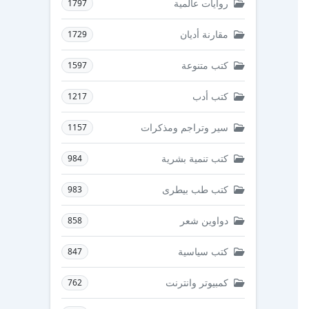
روايات عالمية
1797
مقارنة أديان
1729
كتب متنوعة
1597
كتب أدب
1217
سير وتراجم ومذكرات
1157
كتب تنمية بشرية
984
كتب طب بيطرى
983
دواوين شعر
858
كتب سياسية
847
كمبيوتر وانترنت
762