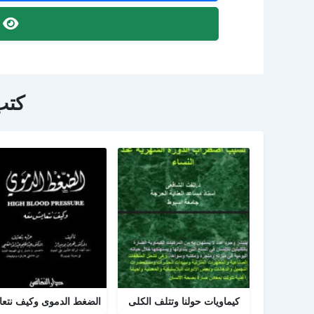
ص
كتب
كيماويات حولنا وتتلف الكلى