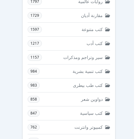
روايات عالمية
1797
مقارنة أديان
1729
كتب متنوعة
1597
كتب أدب
1217
سير وتراجم ومذكرات
1157
كتب تنمية بشرية
984
كتب طب بيطرى
983
دواوين شعر
858
كتب سياسية
847
كمبيوتر وانترنت
762