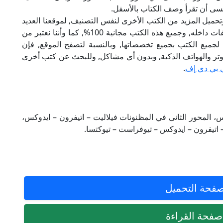
نسى أن تقرأ وصف الكتاب بالأسفل.
تحميل المزيد من الكتب الأخرى لنفس التصنيف, لموقعنا العديد
من الكتب الإلكترونية, وتوجد به الكثير من التصنيفات داخله, وجميع هذه الكتب مجانية 100%, كما وأننا نعتبر من
لجميع الكتب بجميع تخصصاتها, وبالنسبة لتصفح الموقع, فإن
 على الكمبيوتر والهواتف الذكية, وبدون أي مشاكل, وللبحث عن كتب أخرى
 بي دي إف
.
س، المحور الثانى في المظنونات فيلاليت – اتيفرون – ايدوكس،
 اتيفرون – ايدوكس – تيوفراست – تيوكتسا.
فحة التحميل
فحة القراءة