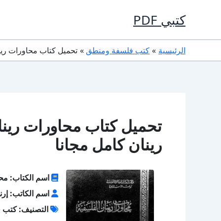
خطي
كتبي PDF
لى
لمحتوى
الرئيسية
كتب فلسفة ومنطق
تحميل كتاب محاورات رينان الفلسفية PDF تأليف
رينان كامل مجانا
اسم الكتاب: محا
اسم الكاتب: إر
التصنيف: كتب 