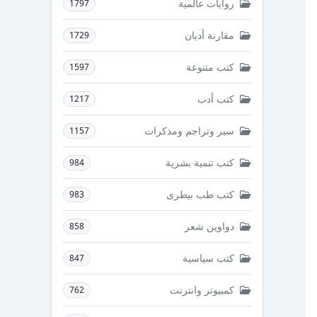
روايات عالمية
1797
مقارنة أديان
1729
كتب متنوعة
1597
كتب أدب
1217
سير وتراجم ومذكرات
1157
كتب تنمية بشرية
984
كتب طب بيطرى
983
دواوين شعر
858
كتب سياسية
847
كمبيوتر وانترنت
762