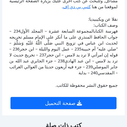
مشاكل, وللبحث عن كتب أخرى عليك بزيارة الصفحة الرئيسية
لموقعنا من هنا
كتبي بي دي إف
.
نقلا عن ويكيبيديا:
وصف الكتاب:
فهرسة الكتابالمجموعة السابعة عشرة – المجلد الأول234 –
جواب الحافظ المنذري على ما أنكر على الإمام مسلم تخريجه
لحديث ابن عباس في تزويج النبي صَلَّى اللَّهُ عَلَيْهِ وَسَلَّمَ –
“صلي عليه” أم حبيبة235 – عمل اليوم والليلة – ابن حجر236 –
قوله إن امرأتي لا ترد يد لامس – ابن حجر237 – تخريج حديث لا
ترد يد لامس – ابن عبد الهادي238 – جزء الجابري عبد الله بن
جابر الموصلي239 – جزء فيه أربعون حديثا من العوالي الغرائب
– المقدسي240 – بداية
جميع حقوق النشر محفوظة للكاتب.
صفحة التحميل
كتب ذات صلة