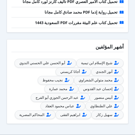
تحميل كتاب الأمير العصري PDF تأليف كارنز لورد كامل مجانا
تحميل رواية إذما PDF محمد صادق كامل مجانا
تحميل كتاب علم البيئة مقررات PDF السعودية 1443
أشهر المؤلفين
شيخ الإسلام ابن تيمية
أبو الحسن علي الحسني الندوي
أنور الجندي
أجاثا كريستي
محمد متولي الشعراوي
نجيب محفوظ
إحسان عبد القدوس
محمد عمارة
أنيس منصور
عبد الرحمن الجوزي أبو الفرج
علي الطنطاوي
عباس محمود العقاد
سهيل زكار
ابراهيم الفقى
المحاكم المصرية