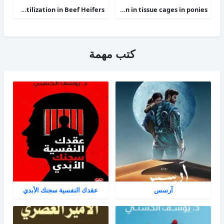
Phosphorus Deficiency Metabolism and Food Utilization in Beef Heifers
Clinical efficacy of intravenous administration of marbofloxacin in a Staphylococcus aureus infection in tissue cages in ponies
كتب مهمة
آرسس
عقدك النفسية سجنك الأبدي