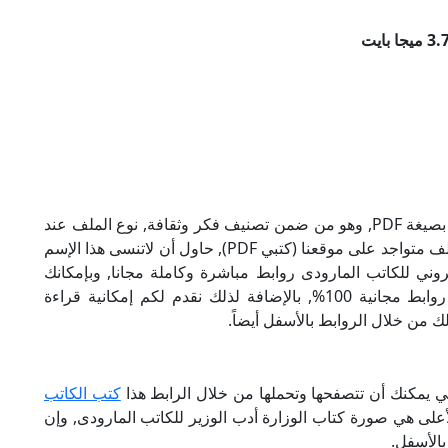
تحميل كتاب الوزارة أدب الوزير للكاتب المارودى بصيغة PDF, وهو من ضمن تصنيف فكر وثقافة, نوع الملف عند
التحميل سيكون pdf, وحجمه 3.76 ميجا بايت, الملف متواجد على موقعنا (كتبي PDF), حاول أن لاتنسى هذا الإسم
 الإلكتروني للكاتب المارودى روابط مباشرة وكاملة مجانا, وبإمكانك
تحميل الكتاب من خلال الروابط بالأسفل, وهي روابط مجانية 100%, بالإضافة لذلك نقدم لكم إمكانية قراءة
ك من خلال الروابط بالأسفل أيضاً.
تي يمكنك أن تتصفحها وتحملها من خلال الرابط هذا
كتب الكاتب
لأعلى هي صورة كتاب الوزارة أدب الوزير للكاتب المارودى, وإن
الأسفل.