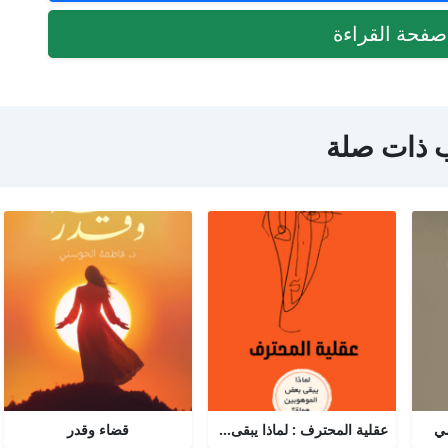
فحة القراءة
 ذات صلة
مي
عقلية المحترف : لماذا يبقى البعض هواة رغم الموهبة؟
قضاء وقدر