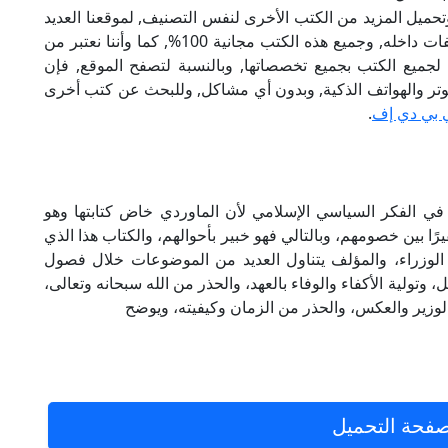
تحميل المزيد من الكتب الأخرى لنفس التصنيف, لموقعنا العديد
من الكتب الإلكترونية, وتوجد به الكثير من التصنيفات داخله, وجميع هذه الكتب مجانية 100%, كما وأننا نعتبر من
لجميع الكتب بجميع تخصصاتها, وبالنسبة لتصفح الموقع, فإن
 على الكمبيوتر والهواتف الذكية, وبدون أي مشاكل, وللبحث عن كتب أخرى
 بي دي إف
.
ي الفكر السياسي الإسلامي لأن الماوردي خاض كتابتها وهو
رًا بين خصومهم، وبالتالي فهو خبير بأحوالهم، والكتاب هذا الذي
 الوزراء، والمؤلف يتناول العديد من الموضوعات خلال فصول
 وتولية الأكفاء والوفاء بالعهد، والحذر من الله سبحانه وتعالى،
وزير والعكس، والحذر من الزمان وكيفيته، ويوضح
فحة التحميل