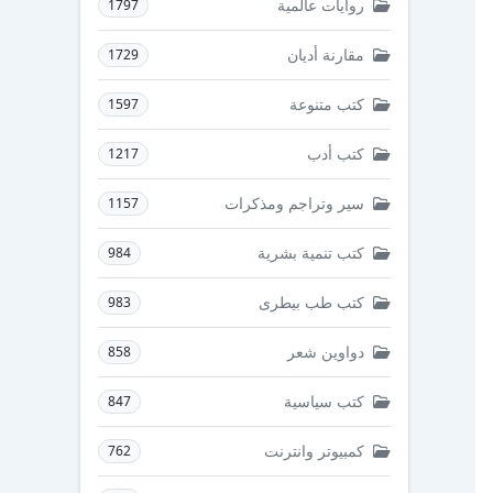
روايات عالمية
1797
مقارنة أديان
1729
كتب متنوعة
1597
كتب أدب
1217
سير وتراجم ومذكرات
1157
كتب تنمية بشرية
984
كتب طب بيطرى
983
دواوين شعر
858
كتب سياسية
847
كمبيوتر وانترنت
762