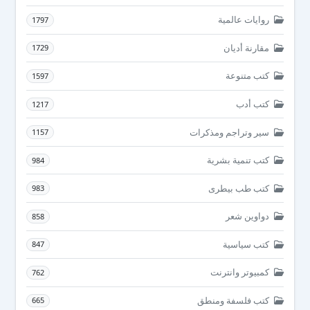
روايات عالمية
1797
مقارنة أديان
1729
كتب متنوعة
1597
كتب أدب
1217
سير وتراجم ومذكرات
1157
كتب تنمية بشرية
984
كتب طب بيطرى
983
دواوين شعر
858
كتب سياسية
847
كمبيوتر وانترنت
762
كتب فلسفة ومنطق
665