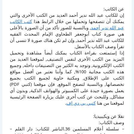
عن الكاتب:
إن للكاتب عبد الله ندير أحمد العديد من الكتب الأخرى والتي
يمكنك أن تتصفحها وتحملها من خلال الرابط هذا
كتب الكاتب
عبد الله ندير أحمد
, وبالنسبة للصور تأكد من أن الصورة بالأعلى
هي صورة كتاب أبوجعفر الطحاوي الإمام المحدث الفقيه
للكاتب عبد الله ندير أحمد, وإن لم تكن هناك صورة لا تنسى أن
تقرأ وصف الكتاب بالأسفل.
إذا إستمتعت بقراءة الكتاب يمكنك أيضاً مشاهدة وتحميل
المزيد من الكتب الأخرى لنفس التصنيف, لموقعنا العديد من
الكتب الإلكترونية, وتوجد به الكثير من التصنيفات داخله, وجميع
هذه الكتب مجانية 100%, كما وأننا نعتبر من أفضل مواقع
الكتب على الإطلاق, ومكتبة حاوية لجميع الكتب بجميع
تخصصاتها, وبالنسبة لتصفح الموقع, فإن موقعنا (كتبي PDF)
يعمل بصورة جيدة على الكمبيوتر والهواتف الذكية, وبدون أي
مشاكل, وللبحث عن كتب أخرى عليك بزيارة الصفحة الرئيسية
لموقعنا من هنا
كتبي بي دي إف
.
نقلا عن ويكيبيديا:
وصف الكتاب:
– سلسلة أعلام المسلمين 36.الناشر للكتاب: دار القلم –