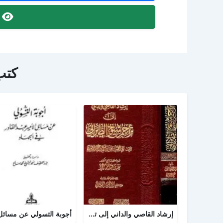
ص
كتب
إرشاد القاصي والداني إلى تراجم شيوخ الطبراني