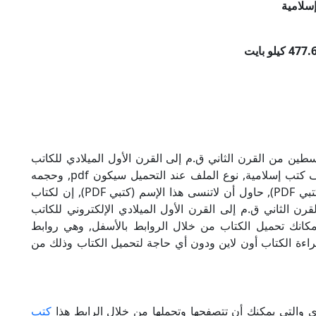
سلامية
سطين من القرن الثاني ق.م إلى القرن الأول الميلادي للكاتب
محمد العلامي بصيغة PDF, وهو من ضمن تصنيف كتب إسلامية, نوع الملف عند التحميل سيكون pdf, وحجمه
477.69 كيلو بايت, الملف متواجد على موقعنا (كتبي PDF), حاول أن لاتنسى هذا الإسم (كتبي PDF), إن لكتاب
رن الثاني ق.م إلى القرن الأول الميلادي الإلكتروني للكاتب
مكانك تحميل الكتاب من خلال الروابط بالأسفل, وهي روابط
كانية قراءة الكتاب أون لاين ودون أي حاجة لتحميل الكتاب وذلك من
ى والتي يمكنك أن تتصفحها وتحملها من خلال الرابط هذا
كتب