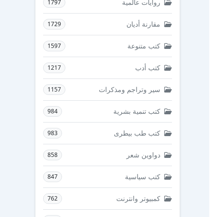
روايات عالمية
1797
مقارنة أديان
1729
كتب متنوعة
1597
كتب أدب
1217
سير وتراجم ومذكرات
1157
كتب تنمية بشرية
984
كتب طب بيطرى
983
دواوين شعر
858
كتب سياسية
847
كمبيوتر وانترنت
762