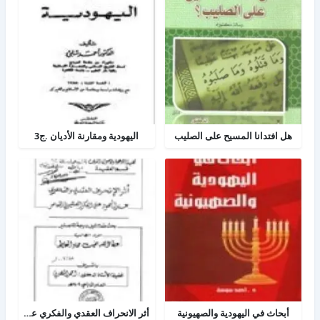
هل افتدانا المسيح على الصليب
اليهودية ومقارنة الأديان .ج3
أبحاث في اليهودية والصهيونية
أثر الانحراف العقدي والفكري عند اليهود على الفكر الصهيوني المعاصر