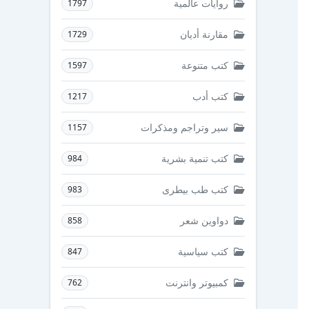
روايات عالمية
1797
مقارنة أديان
1729
كتب متنوعة
1597
كتب أدب
1217
سير وتراجم ومذكرات
1157
كتب تنمية بشرية
984
كتب طب بيطرى
983
دواوين شعر
858
كتب سياسية
847
كمبيوتر وانترنت
762