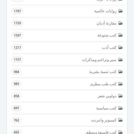
روايات عالمية
1797
مقارنة أديان
1729
كتب متنوعة
1597
كتب أدب
1217
سير وتراجم ومذكرات
1157
كتب تنمية بشرية
984
كتب طب بيطرى
983
دواوين شعر
858
كتب سياسية
847
كمبيوتر وانترنت
762
كتب فلسفة ومنطق
665