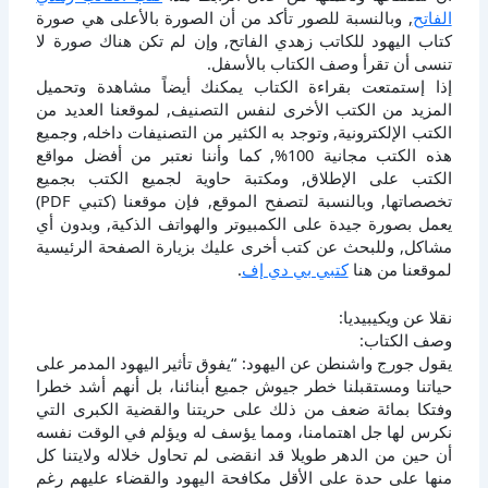
الفاتح
, وبالنسبة للصور تأكد من أن الصورة بالأعلى هي صورة
كتاب اليهود للكاتب زهدي الفاتح, وإن لم تكن هناك صورة لا
تنسى أن تقرأ وصف الكتاب بالأسفل.
إذا إستمتعت بقراءة الكتاب يمكنك أيضاً مشاهدة وتحميل
المزيد من الكتب الأخرى لنفس التصنيف, لموقعنا العديد من
الكتب الإلكترونية, وتوجد به الكثير من التصنيفات داخله, وجميع
هذه الكتب مجانية 100%, كما وأننا نعتبر من أفضل مواقع
الكتب على الإطلاق, ومكتبة حاوية لجميع الكتب بجميع
تخصصاتها, وبالنسبة لتصفح الموقع, فإن موقعنا (كتبي PDF)
يعمل بصورة جيدة على الكمبيوتر والهواتف الذكية, وبدون أي
مشاكل, وللبحث عن كتب أخرى عليك بزيارة الصفحة الرئيسية
لموقعنا من هنا
كتبي بي دي إف
.
نقلا عن ويكيبيديا:
وصف الكتاب:
يقول جورج واشنطن عن اليهود: “يفوق تأثير اليهود المدمر على
حياتنا ومستقبلنا خطر جيوش جميع أبنائنا، بل أنهم أشد خطرا
وفتكا بمائة ضعف من ذلك على حريتنا والقضية الكبرى التي
نكرس لها جل اهتمامنا، ومما يؤسف له ويؤلم في الوقت نفسه
أن حين من الدهر طويلا قد انقضى لم تحاول خلاله ولايتنا كل
منها على حدة على الأقل مكافحة اليهود والقضاء عليهم رغم