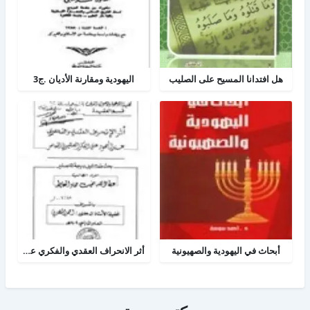
هل افتدانا المسيح على الصليب
اليهودية ومقارنة الأديان .ج3
أبحاث في اليهودية والصهيونية
أثر الانحراف العقدي والفكري عند اليهود على الفكر الصهيوني المعاصر