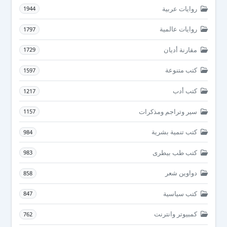
روايات عربية
1944
روايات عالمية
1797
مقارنة أديان
1729
كتب متنوعة
1597
كتب أدب
1217
سير وتراجم ومذكرات
1157
كتب تنمية بشرية
984
كتب طب بيطرى
983
دواوين شعر
858
كتب سياسية
847
كمبيوتر وانترنت
762