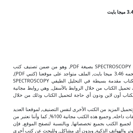
تحميل كتاب مقدمة بسيطة في التحليل الطيفي SPECTROSCOPY بصيغة PDF, وهو من ضمن تصنيف كتب
علمية, نوع الملف عند التحميل سيكون pdf, وحجمه 3.46 ميجا بايت, الملف متواجد على موقعنا (كتبي PDF),
حاول أن لاتنسى هذا الإسم (كتبي PDF), إن لكتاب مقدمة بسيطة في التحليل الطيفي SPECTROSCOPY
ك تحميل الكتاب من خلال الروابط بالأسفل, وهي روابط مجانية
ة الكتاب أون لاين ودون أي حاجة لتحميل الكتاب وذلك من خلال
تحميل المزيد من الكتب الأخرى لنفس التصنيف, لموقعنا العديد
من الكتب الإلكترونية, وتوجد به الكثير من التصنيفات داخله, وجميع هذه الكتب مجانية 100%, كما وأننا نعتبر من
لجميع الكتب بجميع تخصصاتها, وبالنسبة لتصفح الموقع, فإن
 على الكمبيوتر والهواتف الذكية, وبدون أي مشاكل, وللبحث عن كتب أخرى