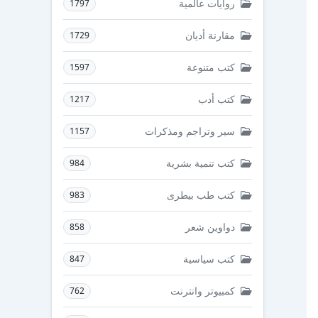
روايات عالمية
1797
مقارنة أديان
1729
كتب متنوعة
1597
كتب أدب
1217
سير وتراجم ومذكرات
1157
كتب تنمية بشرية
984
كتب طب بيطرى
983
دواوين شعر
858
كتب سياسية
847
كمبيوتر وانترنت
762