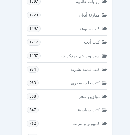
روايات عالمية
1797
مقارنة أديان
1729
كتب متنوعة
1597
كتب أدب
1217
سير وتراجم ومذكرات
1157
كتب تنمية بشرية
984
كتب طب بيطرى
983
دواوين شعر
858
كتب سياسية
847
كمبيوتر وانترنت
762