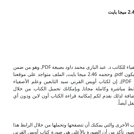
تحميل كتاب أويس القرني سيد التابعين وعلم الأصفياء للكاتب د. عبد البارى محمد داود بصيغة PDF, وهو من ضمن
تصنيف كتب إسلامية, نوع الملف عند التحميل سيكون pdf, وحجمه 2.46 ميجا بايت, الملف متواجد على موقعنا
(كتبي PDF), حاول أن لاتنسى هذا الإسم (كتبي PDF), إن لكتاب أويس القرني سيد التابعين وعلم الأصفياء
ابط مباشرة وكاملة مجانا, وبإمكانك تحميل الكتاب من خلال
أسفل, وهي روابط مجانية 100%, بالإضافة لذلك نقدم لكم إمكانية قراءة الكتاب أون لاين ودون أي
ل أيضاً.
تب الأخرى والتي يمكنك أن تتصفحها وتحملها من خلال الرابط هذا
للصور تأكد من أن الصورة بالأعلى هي صورة كتاب أويس القرني