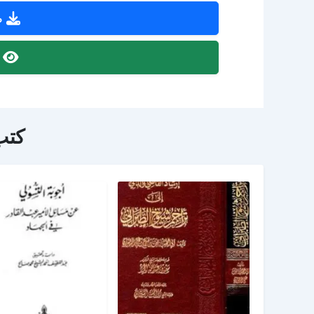
ص
ص
كتب