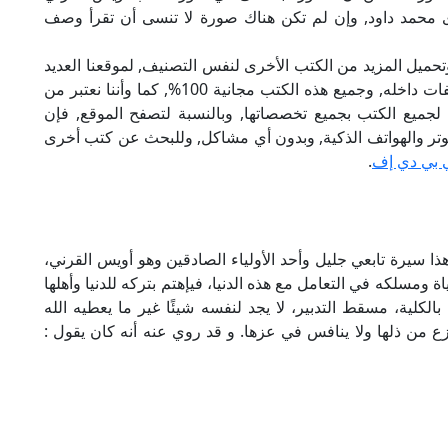
ارى محمد داود, وإن لم تكن هناك صورة لا تنسى أن تقرأ وصف
تحميل المزيد من الكتب الأخرى لنفس التصنيف, لموقعنا العديد
من الكتب الإلكترونية, وتوجد به الكثير من التصنيفات داخله, وجميع هذه الكتب مجانية 100%, كما وأننا نعتبر من
لجميع الكتب بجميع تخصصاتها, وبالنسبة لتصفح الموقع, فإن
 على الكمبيوتر والهواتف الذكية, وبدون أي مشاكل, وللبحث عن كتب أخرى
 بي دي إف
.
ذا سيرة تابعي جليل وأحد الأولياء الصادقين وهو أويس القرني،
ومسلكه في التعامل مع هذه الدنيا، فيإهتم بتركه للدنيا وأهلها
بالكلية، مسقط التدبير، لا يجد لنفسه شيئًا غير ما يعطيه الله
زع من ذلها ولا ينافس في عزها. و قد روي عنه أنه كان يقول :