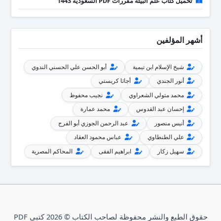
تحميل كتاب علم البيئة مقررات PDF السعودية 1443
أشهر المؤلفين
شيخ الإسلام ابن تيمية
أبو الحسن علي الحسني الندوي
أنور الجندي
أجاثا كريستي
محمد متولي الشعراوي
نجيب محفوظ
إحسان عبد القدوس
محمد عمارة
أنيس منصور
عبد الرحمن الجوزي أبو الفرج
علي الطنطاوي
عباس محمود العقاد
سهيل زكار
ابراهيم الفقى
المحاكم المصرية
حقوق الطبع والنشر محفوظة لصاحب الكتاب © 2026 كتبي PDF