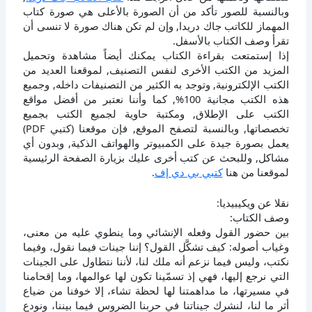
وبالنسبة للصور تأكد من أن الصورة بالأعلى هي صورة كتاب
المهماز للكاتب جاك دريدا, وإن لم تكن هناك صورة لا تنسى أن
تقرأ وصف الكتاب بالأسفل.
إذا إستمتعت بقراءة الكتاب يمكنك أيضاً مشاهدة وتحميل
المزيد من الكتب الأخرى لنفس التصنيف, لموقعنا العديد من
الكتب الإلكترونية, وتوجد به الكثير من التصنيفات داخله, وجميع
هذه الكتب مجانية 100%, كما وأننا نعتبر من أفضل مواقع
الكتب على الإطلاق, ومكتبة حاوية لجميع الكتب بجميع
تخصصاتها, وبالنسبة لتصفح الموقع, فإن موقعنا (كتبي PDF)
يعمل بصورة جيدة على الكمبيوتر والهواتف الذكية, وبدون أي
مشاكل, وللبحث عن كتب أخرى عليك بزيارة الصفحة الرئيسية
لموقعنا من هنا
كتبي بي دي إف
.
نقلا عن ويكيبيديا:
وصف الكتاب:
بين حضور القول وفعله الإنشائي وما ينطوي عليه من معنى،
وغياب أصوله: كيف تشكَّل القول؟ إننا جينات فيما نقول، وفيما
نكتب، وليس فيما نزعم أنه ملك لنا، لأننا نتطاول على الجينات
التي نرجع إليها، فهي إذ تسمّينا تكون لها عوالمها، وما إقحامنا
في مسيرتها، ما مداهمتنا لها لحظة تشاء، إلا خوفنا من ضياع
أثرٍ ما لنا، لنشرك جيناتنا في حربنا الضروس فيما بيننا، ونودع