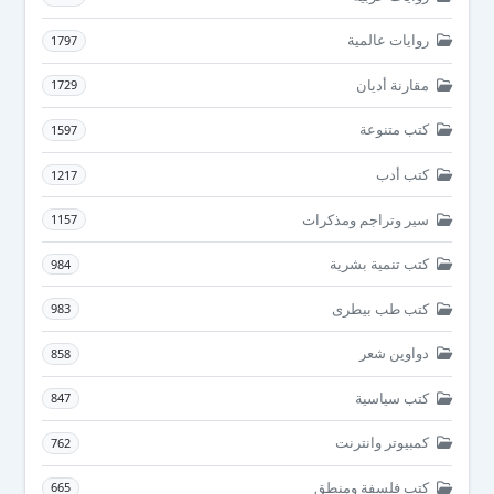
روايات عالمية
1797
مقارنة أديان
1729
كتب متنوعة
1597
كتب أدب
1217
سير وتراجم ومذكرات
1157
كتب تنمية بشرية
984
كتب طب بيطرى
983
دواوين شعر
858
كتب سياسية
847
كمبيوتر وانترنت
762
كتب فلسفة ومنطق
665