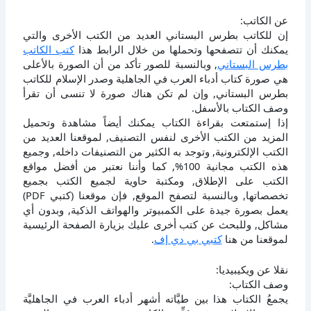
عن الكاتب:
إن للكاتب بطرس البستاني العديد من الكتب الأخرى والتي
يمكنك أن تتصفحها وتحملها من خلال الرابط هذا
كتب الكاتب
بطرس البستاني
, وبالنسبة للصور تأكد من أن الصورة بالأعلى
هي صورة كتاب أدباء العرب في الجاهلية وصدر الإسلام للكاتب
بطرس البستاني, وإن لم تكن هناك صورة لا تنسى أن تقرأ
وصف الكتاب بالأسفل.
إذا إستمتعت بقراءة الكتاب يمكنك أيضاً مشاهدة وتحميل
المزيد من الكتب الأخرى لنفس التصنيف, لموقعنا العديد من
الكتب الإلكترونية, وتوجد به الكثير من التصنيفات داخله, وجميع
هذه الكتب مجانية 100%, كما وأننا نعتبر من أفضل مواقع
الكتب على الإطلاق, ومكتبة حاوية لجميع الكتب بجميع
تخصصاتها, وبالنسبة لتصفح الموقع, فإن موقعنا (كتبي PDF)
يعمل بصورة جيدة على الكمبيوتر والهواتف الذكية, وبدون أي
مشاكل, وللبحث عن كتب أخرى عليك بزيارة الصفحة الرئيسية
لموقعنا من هنا
كتبي بي دي إف
.
نقلا عن ويكيبيديا:
وصف الكتاب:
يجمعُ الكتاب هذا بين طيَّاته أشهر أدباء العرب في الجاهليَّة