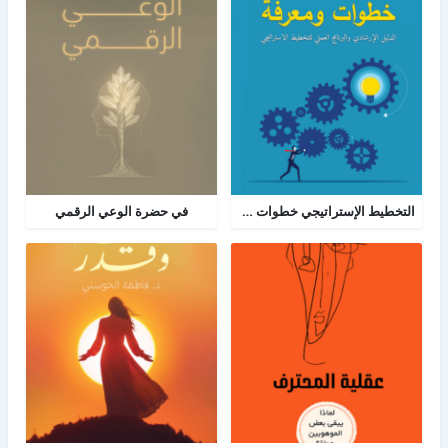
التخطيط الإستراتيجي خطوات ومعرفة: الدليل الإرشادي والبرنامج العملي للتخطيط
في حضرة الوعي الرقمي