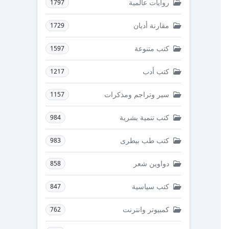
روايات عالمية
1797
مقارنة أديان
1729
كتب متنوعة
1597
كتب أدب
1217
سير وتراجم ومذكرات
1157
كتب تنمية بشرية
984
كتب طب بيطرى
983
دواوين شعر
858
كتب سياسية
847
كمبيوتر وانترنت
762