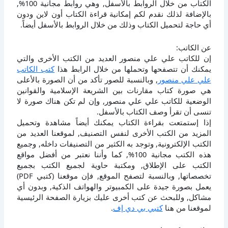
الكتاب من خلال الروابط بالأسفل, وهي روابط مجانية 100%,
بالإضافة لذلك نقدم لكم إمكانية قراءة الكتاب أون لاين ودون
أي حاجة لتحميل الكتاب وذلك من خلال الروابط بالأسفل أيضاً.
عن الكاتب:
إن للكاتب علي علي منصور العديد من الكتب الأخرى والتي
يمكنك أن تتصفحها وتحملها من خلال الرابط هذا
كتب الكاتب
علي علي منصور
, وبالنسبة للصور تأكد من أن الصورة بالأعلى
هي صورة كتاب مقارنات بين الشريعة الإسلامية والقوانين
الوضعية للكاتب علي علي منصور, وإن لم تكن هناك صورة لا
تنسى أن تقرأ وصف الكتاب بالأسفل.
إذا إستمتعت بقراءة الكتاب يمكنك أيضاً مشاهدة وتحميل
المزيد من الكتب الأخرى لنفس التصنيف, لموقعنا العديد من
الكتب الإلكترونية, وتوجد به الكثير من التصنيفات داخله, وجميع
هذه الكتب مجانية 100%, كما وأننا نعتبر من أفضل مواقع
الكتب على الإطلاق, ومكتبة حاوية لجميع الكتب بجميع
تخصصاتها, وبالنسبة لتصفح الموقع, فإن موقعنا (كتبي PDF)
يعمل بصورة جيدة على الكمبيوتر والهواتف الذكية, وبدون أي
مشاكل, وللبحث عن كتب أخرى عليك بزيارة الصفحة الرئيسية
لموقعنا من هنا
كتبي بي دي إف
.