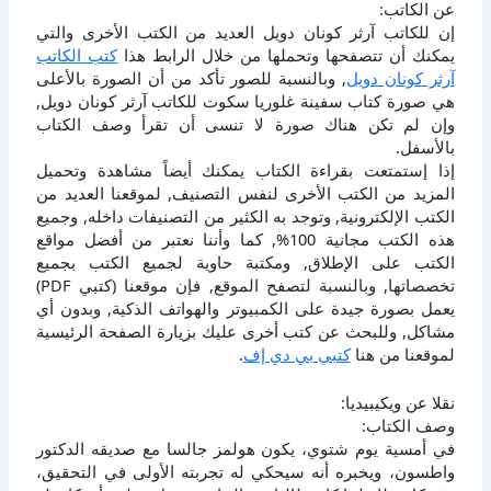
عن الكاتب:
إن للكاتب آرثر كونان دويل العديد من الكتب الأخرى والتي
يمكنك أن تتصفحها وتحملها من خلال الرابط هذا
كتب الكاتب
آرثر كونان دويل
, وبالنسبة للصور تأكد من أن الصورة بالأعلى
هي صورة كتاب سفينة غلوريا سكوت للكاتب آرثر كونان دويل,
وإن لم تكن هناك صورة لا تنسى أن تقرأ وصف الكتاب
بالأسفل.
إذا إستمتعت بقراءة الكتاب يمكنك أيضاً مشاهدة وتحميل
المزيد من الكتب الأخرى لنفس التصنيف, لموقعنا العديد من
الكتب الإلكترونية, وتوجد به الكثير من التصنيفات داخله, وجميع
هذه الكتب مجانية 100%, كما وأننا نعتبر من أفضل مواقع
الكتب على الإطلاق, ومكتبة حاوية لجميع الكتب بجميع
تخصصاتها, وبالنسبة لتصفح الموقع, فإن موقعنا (كتبي PDF)
يعمل بصورة جيدة على الكمبيوتر والهواتف الذكية, وبدون أي
مشاكل, وللبحث عن كتب أخرى عليك بزيارة الصفحة الرئيسية
لموقعنا من هنا
كتبي بي دي إف
.
نقلا عن ويكيبيديا:
وصف الكتاب:
في أمسية يوم شتوي، يكون هولمز جالسا مع صديقه الدكتور
واطسون، ويخبره أنه سيحكي له تجربته الأولى في التحقيق،