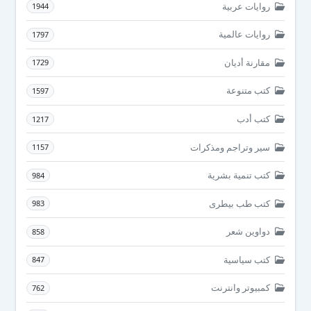
روايات عربية
1944
روايات عالمية
1797
مقارنة أديان
1729
كتب متنوعة
1597
كتب أدب
1217
سير وتراجم ومذكرات
1157
كتب تنمية بشرية
984
كتب طب بيطرى
983
دواوين شعر
858
كتب سياسية
847
كمبيوتر وانترنت
762