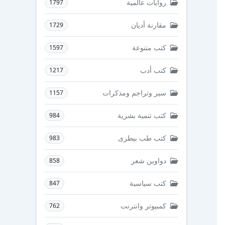
روايات عالمية
1797
مقارنة أديان
1729
كتب متنوعة
1597
كتب أدب
1217
سير وتراجم ومذكرات
1157
كتب تنمية بشرية
984
كتب طب بيطرى
983
دواوين شعر
858
كتب سياسية
847
كمبيوتر وانترنت
762