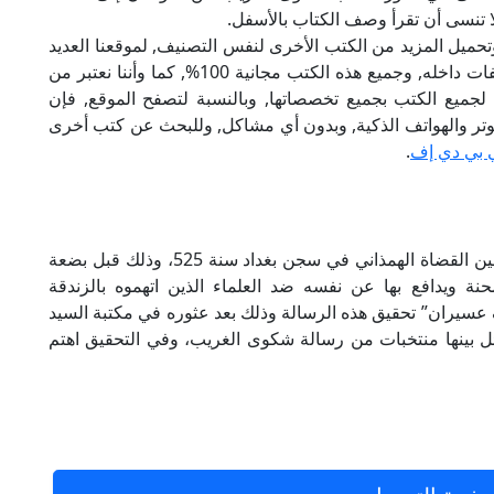
لا تنسى أن تقرأ وصف الكتاب بالأسفل.
تحميل المزيد من الكتب الأخرى لنفس التصنيف, لموقعنا العديد
من الكتب الإلكترونية, وتوجد به الكثير من التصنيفات داخله, وجميع هذه الكتب مجانية 100%, كما وأننا نعتبر من
لجميع الكتب بجميع تخصصاتها, وبالنسبة لتصفح الموقع, فإن
 على الكمبيوتر والهواتف الذكية, وبدون أي مشاكل, وللبحث عن كتب أخرى
 بي دي إف
.
نقرأ في الكتاب هذا شكوى الغريب رسالة كتبها عين القضاة الهمذاني في سجن بغداد سنة 525، وذلك قبل بضعة
 ويدافع بها عن نفسه ضد العلماء الذين اتهموه بالزندقة
ف عسيران” تحقيق هذه الرسالة وذلك بعد عثوره في مكتبة السيد
بينها منتخبات من رسالة شكوى الغريب، وفي التحقيق اهتم