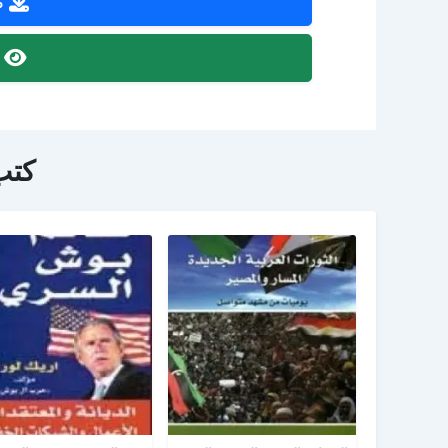
ص
ص
كتب