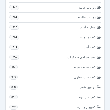
روايات عربية
1944
روايات عالمية
1797
مقارنة أديان
1729
كتب متنوعة
1597
كتب أدب
1217
سير وتراجم ومذكرات
1157
كتب تنمية بشرية
984
كتب طب بيطرى
983
دواوين شعر
858
كتب سياسية
847
كمبيوتر وانترنت
762