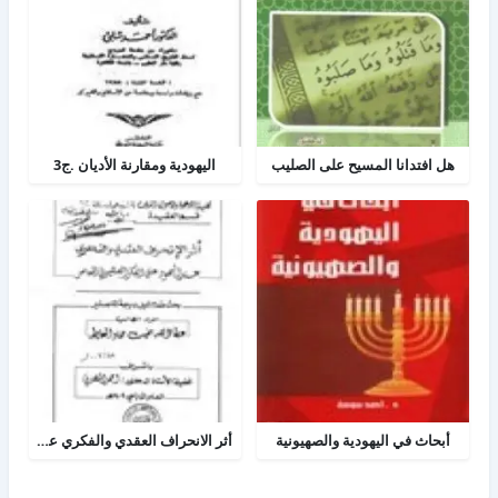
هل افتدانا المسيح على الصليب
اليهودية ومقارنة الأديان .ج3
أبحاث في اليهودية والصهيونية
أثر الانحراف العقدي والفكري عند اليهود على الفكر الصهيوني المعاصر