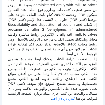
administered orally with milk to calves بصيغة PDF, وهو
من ضمن تصنيف كتب طب بيطرى, نوع الملف عند التحميل
سيكون PDF, وحجمه 203.99 كيلو بايت, الملف متواجد على
موقعنا (كتبي PDF), حاول أن لاتنسى هذا الإسم (كتبي PDF),
إن لكتاب Bioavailability and disposition of sodium and
procaine penicillin G (benzylpenicillin) administered
orally with milk to calves الإلكتروني روابط مباشرة وكاملة
مجانا, وبإمكانك تحميل الكتاب من خلال الروابط بالأسفل, وهي
روابط مجانية 100%, بالإضافة لذلك نقدم لكم إمكانية قراءة
الكتاب أون لاين ودون أي حاجة لتحميل الكتاب وذلك من خلال
الروابط بالأسفل أيضاً.
إذا إستمتعت بقراءة الكتاب يمكنك أيضاً مشاهدة وتحميل
المزيد من الكتب الأخرى لنفس التصنيف, لموقعنا العديد من
الكتب الإلكترونية, وتوجد به الكثير من التصنيفات داخله, وجميع
هذه الكتب مجانية 100%, كما وأننا نعتبر من أفضل مواقع
الكتب على الإطلاق, ومكتبة حاوية لجميع الكتب بجميع
تخصصاتها, وبالنسبة لتصفح الموقع, فإن موقعنا (كتبي PDF)
يعمل بصورة جيدة على الكمبيوتر والهواتف الذكية, وبدون أي
مشاكل, وللبحث عن كتب أخرى عليك بزيارة الصفحة الرئيسية
لموقعنا من هنا
كتبي بي دي إف
.