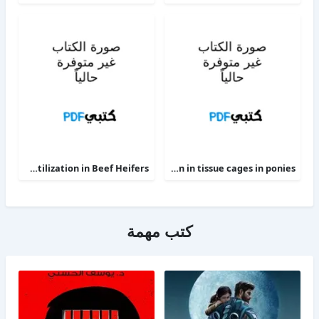
Phosphorus Deficiency Metabolism and Food Utilization in Beef Heifers
Clinical efficacy of intravenous administration of marbofloxacin in a Staphylococcus aureus infection in tissue cages in ponies
كتب مهمة