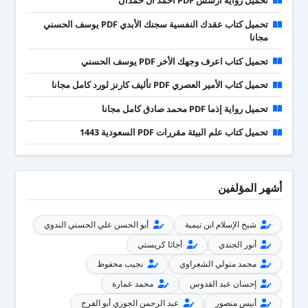
تحميل رواية آرسس PDF أحمد آل حمدان
تحميل كتاب عقدك النفسية سجنك الأبدي PDF يوسف الحسني
مجانا
تحميل كتاب اعرف وجهك الأخر PDF يوسف الحسني
تحميل كتاب الأمير العصري PDF تأليف كارنز لورد كامل مجانا
تحميل رواية إذما PDF محمد صادق كامل مجانا
تحميل كتاب علم البيئة مقررات PDF السعودية 1443
أشهر المؤلفين
شيخ الإسلام ابن تيمية
أبو الحسن علي الحسني الندوي
أنور الجندي
أجاثا كريستي
محمد متولي الشعراوي
نجيب محفوظ
إحسان عبد القدوس
محمد عمارة
أنيس منصور
عبد الرحمن الجوزي أبو الفرج