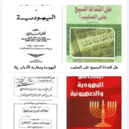
هل افتدانا المسيح على الصليب
اليهودية ومقارنة الأديان .ج3