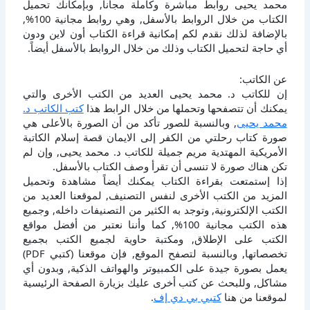
محمد يحيى روابط مباشرة وكاملة مجانا, وبإمكانك تحميل
الكتاب من خلال الروابط بالأسفل, وهي روابط مجانية 100%,
بالإضافة لذلك نقدم لكم إمكانية قراءة الكتاب أون لاين ودون
أي حاجة لتحميل الكتاب وذلك من خلال الروابط بالأسفل أيضاً.
عن الكاتب:
إن للكاتب د. محمد يحيى العديد من الكتب الأخرى والتي
يمكنك أن تتصفحها وتحملها من خلال الرابط هذا
كتب الكاتب د.
محمد يحيى
, وبالنسبة للصور تأكد من أن الصورة بالأعلى هي
صورة كتاب رحلتي من الكفر إلى الايمان قصة إسلام الكاتبة
الأمريكية المهتدية مريم جميلة للكاتب د. محمد يحيى, وإن لم
تكن هناك صورة لا تنسى أن تقرأ وصف الكتاب بالأسفل.
إذا إستمتعت بقراءة الكتاب يمكنك أيضاً مشاهدة وتحميل
المزيد من الكتب الأخرى لنفس التصنيف, لموقعنا العديد من
الكتب الإلكترونية, وتوجد به الكثير من التصنيفات داخله, وجميع
هذه الكتب مجانية 100%, كما وأننا نعتبر من أفضل مواقع
الكتب على الإطلاق, ومكتبة حاوية لجميع الكتب بجميع
تخصصاتها, وبالنسبة لتصفح الموقع, فإن موقعنا (كتبي PDF)
يعمل بصورة جيدة على الكمبيوتر والهواتف الذكية, وبدون أي
مشاكل, وللبحث عن كتب أخرى عليك بزيارة الصفحة الرئيسية
لموقعنا من هنا
كتبي بي دي إف
.