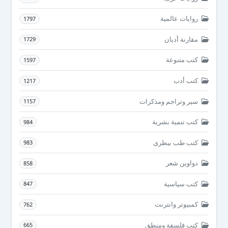
روايات عالمية
1797
مقارنة أديان
1729
كتب متنوعة
1597
كتب أدب
1217
سير وتراجم ومذكرات
1157
كتب تنمية بشرية
984
كتب طب بيطرى
983
دواوين شعر
858
كتب سياسية
847
كمبيوتر وانترنت
762
كتب فلسفة ومنطق
665