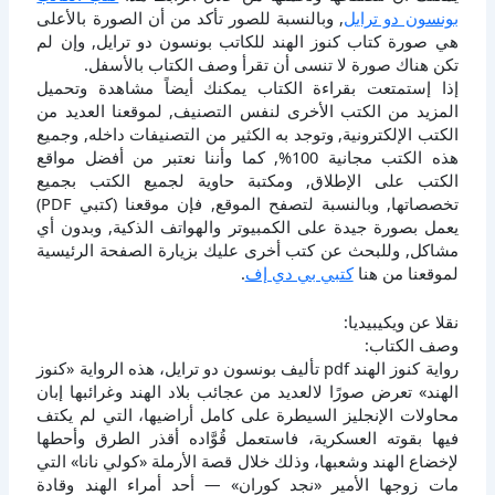
بونسون دو ترايل
, وبالنسبة للصور تأكد من أن الصورة بالأعلى
هي صورة كتاب كنوز الهند للكاتب بونسون دو ترايل, وإن لم
تكن هناك صورة لا تنسى أن تقرأ وصف الكتاب بالأسفل.
إذا إستمتعت بقراءة الكتاب يمكنك أيضاً مشاهدة وتحميل
المزيد من الكتب الأخرى لنفس التصنيف, لموقعنا العديد من
الكتب الإلكترونية, وتوجد به الكثير من التصنيفات داخله, وجميع
هذه الكتب مجانية 100%, كما وأننا نعتبر من أفضل مواقع
الكتب على الإطلاق, ومكتبة حاوية لجميع الكتب بجميع
تخصصاتها, وبالنسبة لتصفح الموقع, فإن موقعنا (كتبي PDF)
يعمل بصورة جيدة على الكمبيوتر والهواتف الذكية, وبدون أي
مشاكل, وللبحث عن كتب أخرى عليك بزيارة الصفحة الرئيسية
لموقعنا من هنا
كتبي بي دي إف
.
نقلا عن ويكيبيديا:
وصف الكتاب:
رواية كنوز الهند pdf تأليف بونسون دو ترايل، هذه الرواية «كنوز
الهند» تعرض صورًا لالعديد من عجائب بلاد الهند وغرائبها إبان
محاولات الإنجليز السيطرة على كامل أراضيها، التي لم يكتف
فيها بقوته العسكرية، فاستعمل قُوَّاده أقذر الطرق وأحطها
لإخضاع الهند وشعبها، وذلك خلال قصة الأرملة «كولي نانا» التي
مات زوجها الأمير «نجد كوران» — أحد أمراء الهند وقادة